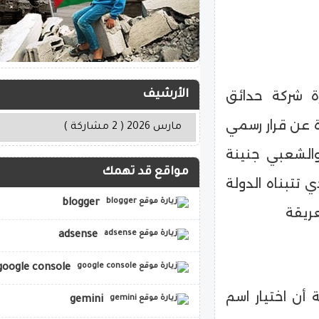
 شركة حدائق
الأرشيف
ة عن قرار رسمي
والشعبي جنينة
مواقع قد تهمك
 تتبناه الدولة
blogger
عريقة
adsense
google console
أن اختيار اسم
gemini