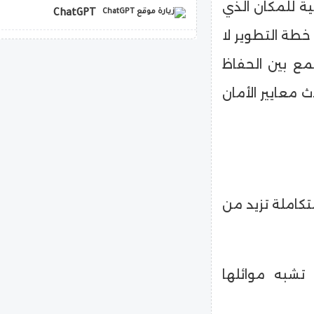
ية للمكان الذي
ChatGPT
خطة التطوير لا
copilot
مع بين الحفاظ
ث معايير الأمان
تكاملة تزيد من
تشبه موائلها