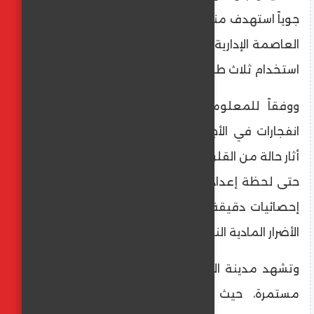
جوياً استهدف مناطق تقع شرقي مدينة الأبيض،
العاصمة الإدارية لولاية شمال كردفان، وذلك عبر
استخدام ثلاث طائرات مسيّرة انتحارية.
​ووفقاً للمعلومات الأولية، فقد سُمع دوي
انفجارات في الأجزاء الشرقية من المدينة، مما
أثار حالة من القلق بين السكان المحليين. ولم ترد
حتى لحظة إعداد هذا الخبر أي تقارير رسمية أو
إحصائيات دقيقة حول حجم الخسائر البشرية أو
الأضرار المادية الناجمة عن هذا الاستهداف.
​وتشهد مدينة الأبيض وضواحيها توترات أمنية
مستمرة، حيث تحاول قوات الدعم السريع