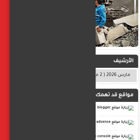
الأرشيف
مواقع قد تهمك
blogger
adsense
google console