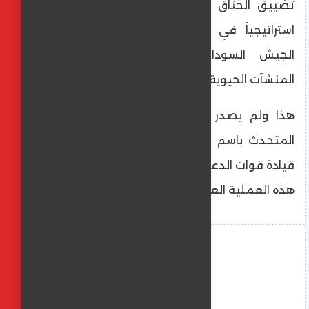
تضييق الخناق على المدينة التي تُعد مركزاً
استراتيجياً في إقليم كردفان، بينما يواصل
الجيش السوداني تعزيز دفاعاته لحماية
المنشآت الحيوية والمواطنين داخل المدينة.
​هذا ولم يصدر أي تعليق رسمي من جانب
المتحدث باسم القوات المسلحة السودانية أو
قيادة قوات الدعم السريع حول تفاصيل وأهداف
هذه العملية العسكرية الأخيرة.