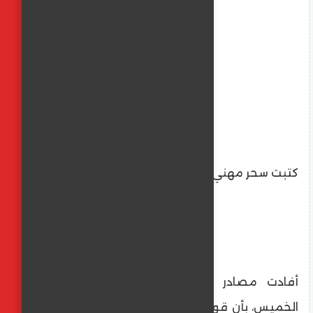
كتبت سحر مهني
​أفادت مصادر ميدانية وشهود عيان اليوم
الخميس، بأن قوات الدعم السريع نفذت هجوماً