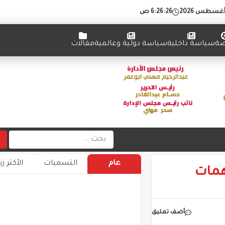
6:26:27 ص
ضة
سياسة داخلية
سياسة دولية وعالمية
مقالات
عام
التسميات
الأكثر زي
همات
أضف تعليق