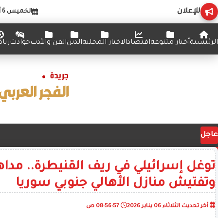
للإعلان
الخميس 6 أغسطس 2026
الرئيسية
أخبار متنوعة
اقتصاد
الاخبار المحلية
الدين
الفن والأدب
حوادث
ريا
عاجل
توغل إسرائيلي في ريف القنيطرة.. مدا
وتفتيش منازل الأهالي جنوبي سوريا
أخر تحديث
الثلاثاء 06 يناير 2026
08:56:57 ص