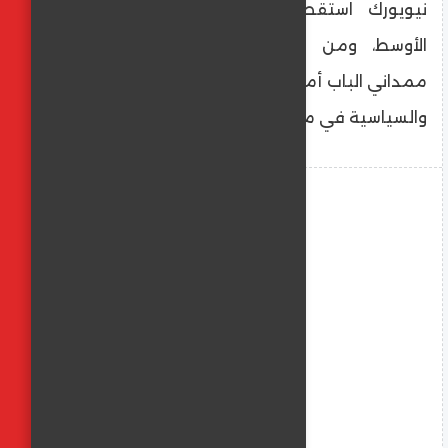
نيويورك استقطاباً حاداً حول قضايا الشرق
الأوسط، ومن المتوقع أن تفتح تصريحات
ممداني الباب أمام مزيد من النقاشات القانونية
والسياسية في مجلس المدينة.