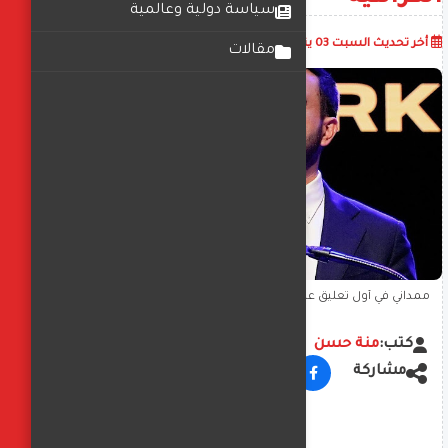
سياسة دولية وعالمية
أضف تعليق
أخر تحديث
السبت 03 يناير 2026
10:48:09 ص
مقالات
ممداني في أول تعليق على قراراته بشأن إسرائيل: "نسعى لعهد جديد
يجسد محاربة الكراهية"
كتب:
منة حسن
مشاركة