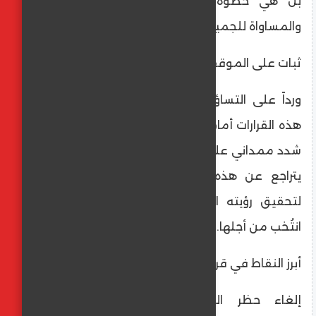
بل هي خطوة للأمام نحو ضمان العدالة
والمساواة للجميع."
​ثبات على الموقف رغم الضغوط
​ورداً على التساؤلات حول إمكانية تراجعه عن
هذه القرارات أمام الضغوط السياسية المتزايدة،
شدد ممداني على ثبات موقفه، مؤكداً أنه "لن
يتراجع عن هذه الخطوة" التي يراها ضرورية
لتحقيق رؤيته الانتخابية وتجسيد القيم التي
انتُخب من أجلها.
​أبرز النقاط في قرارات ممداني الأخيرة:
​إلغاء حظر المقاطعة: السماح للشركات