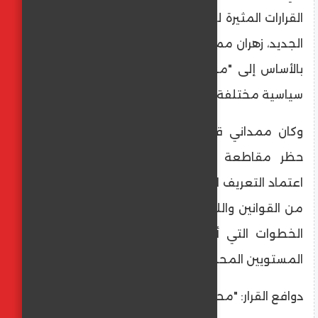
القرارات المثيرة للجدل، أكد رئيس بلدية نيويورك
الجديد، زهران ممداني، أن توجهاته الأخيرة تهدف
بالأساس إلى "محاربة الكراهية" وتدشين مرحلة
سياسية مختلفة في المدينة.
​وكان ممداني قد أصدر قرارات تقضي بإلغاء
حظر مقاطعة إسرائيل، بالإضافة إلى حذف
اعتماد التعريف الدولي لمعاداة السامية (IHRA)
من القوانين واللوائح التنظيمية للمدينة، وهي
الخطوات التي أثارت ردود فعل واسعة على
المستويين المحلي والدولي.
​دوافع القرار: "محاربة الكراهية للجميع"