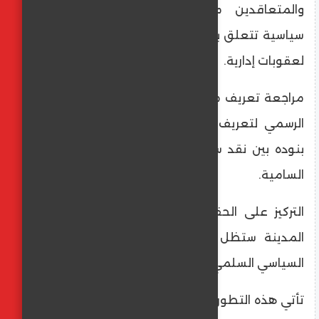
والمتعاقدين مع المدينة بتبني مواقف
سياسية تتعلق بمقاطعة إسرائيل دون التعرض
لعقوبات إدارية.
​مراجعة تعريف معاداة السامية: حذف الاعتماد
الرسمي لتعريف (IHRA) الذي يربط في بعض
بنوده بين نقد سياسات دولة إسرائيل ومعاداة
السامية.
​التركيز على الحقوق المدنية: التأكيد على أن
المدينة ستظل ملاذاً لحرية التعبير والنشاط
السياسي السلمي.
​تأتي هذه التطورات في وقت تشهد فيه مدينة