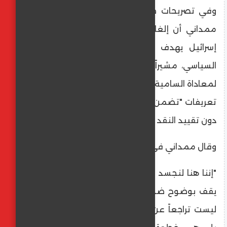
​وفي تصريحات صحفية أدلى بها اليوم، أوضح
ممداني أن إلغاء القيود المتعلقة بمقاطعة
إسرائيل يهدف إلى حماية الحق في التعبير
السياسي، مشيراً إلى أن حذف التعريف الدولي
لمعاداة السامية يأتي في سياق رغبته في وضع
تعريفات "تضمن محاربة الكراهية بكافة أشكالها
دون تقييد النقد السياسي المشروع".
​وقال ممداني في تصريحه:
​"إننا هنا لنجسد عهداً جديداً في نيويورك، عهداً
يقف بوضوح ضد الكراهية بكل أنواعها. قراراتنا
ليست تراجعاً عن حماية المكونات المجتمعية،