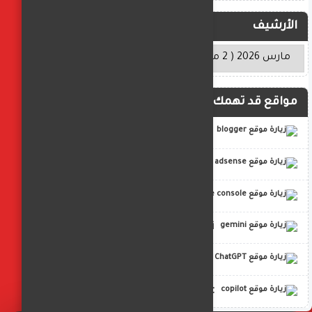
الأرشيف
مواقع قد تهمك
blogger
adsense
google console
gemini
ChatGPT
copilot