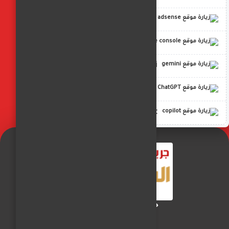
adsense
google console
gemini
ChatGPT
copilot
جريدة الفجر العربي