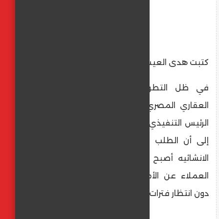
كتبت هدى العيسوى
في ظل التطورات المتسارعة في السوق
العقاري المصري، يشير المهندس تامر العقاد
الرئيس التنفيذي لشركة Ardic Developments،
إلى أن الطلب على المشروعات ذات الكثافه
الانشائيه أصبح الاتجاه الأبرز حاليًا، حيث يبحث
العملاء عن الأمان والاستقرار وسرعة الانتقال
دون انتظار فترات تنفيذ طويلة.