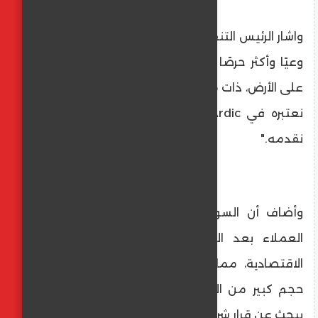
واشار الرئيس التنفيذي:"العميل اليوم أصبح أكثر
وعيًا وأكثر حرصًا على اختيار مشروعات حقيقية
على الأرض، ذات معدلات تنفيذ واضحة، وهذا ما
نعتبره في Ardic حجر أساس في كل مشروع
نقدمه."
وأضاف أن السوق يشهد تغييرًا في أولويات
العملاء بعد السنوات الأخيرة من التحديات
الاقتصادية، مما جعل المشروعات التى فيها
حجم كبير من الإنشاءات هي الخيار الأول لمن
يبحث عن قرار شراء مضمون وقليل المخاطر.