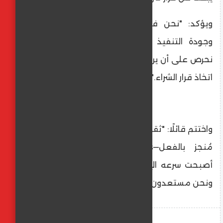
ويؤكد: "نحن في Ardic نضع عنصر الالتزام
وجودة التنفيذ في مقدمة أولوياتنا، ولذلك
نحرص على أن يرى العميل واقعًا ملموسًا قبل
اتخاذ قرار الشراء."
واختتم قائلًا: "ثقة العملاء تُبنى من خلال ما هو
مُنجز بالفعل—not just promises. ولهذا
أصبحت سرعه الإنجاز هي لغة السوق الجديدة،
ونحن مستعدون لتلبية هذا الطلب بقوة."