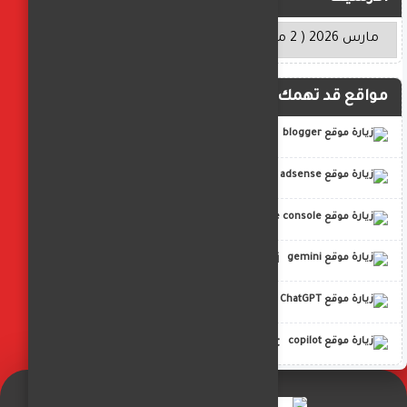
مواقع قد تهمك
blogger
adsense
google console
gemini
ChatGPT
copilot