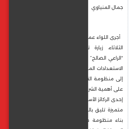
جمال المنياوي
أجرى اللواء عماد كدواني، محافظ المنيا، اليوم
الثلاثاء، زيارة تفقدية موسعة لمستشفى
“الراعي الصالح” بمركز سمالوط، وذلك في إطار
الاستعدادات المكثفة لانضمام محافظة المنيا
إلى منظومة التأمين الصحي الشامل، وتأكيدًا
على أهمية الشراكة مع القطاع الخاص باعتبارها
إحدى الركائز الأساسية في تقديم خدمات صحية
متميزة تليق بالمواطن المنياوي، وتسهم في
بناء منظومة صحية قوية ومستدامة خلال