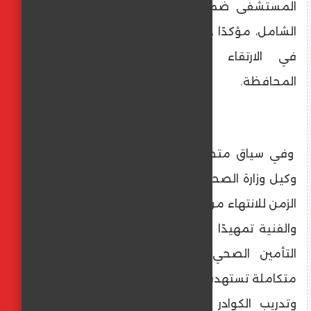
المستشفى ضمن منظومة التأمين الصحي
الشامل، مؤكدًا دعمه الكامل لكل جهد يسهم
في الارتقاء بالمنظومة الصحية داخل
المحافظة.
وفي سياق متصل، أكد الدكتور محمود عمر،
وكيل وزارة الصحة بالمنيا، أن المحافظة تسابق
الزمن للانتهاء من كافة الاستعدادات اللوجستية
والفنية تمهيدًا للدخول الرسمي في منظومة
التأمين الصحي الشامل، وذلك وفق خطة
متكاملة تستهدف رفع كفاءة المنشآت الصحية
وتدريب الكوادر الطبية، مشيرًا إلى أن دمج