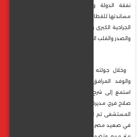
نفقة الدولة والتأمين الصحي، فضلًا عن
مساندتها للقطاع الحكومي في إجراء العمليات
الجراحية الكبرى والدقيقة، ومنها جراحات القلب
والصدر والقلب المفتوح.
وخلال جولته بالمستشفى، تفقد المحافظ
والوفد المرافق له مختلف الأقسام، حيث
استمع إلى شرح تفصيلي من الدكتورة مريم
صلاح فرج، مديرة المستشفى، أوضحت خلاله أن
المستشفى تم افتتاحها عام 1992، وتُعد الأكبر
في صعيد مصر، حيث تُقام على مساحة 2600
متر مربع، وتضم نخبة متميزة من الاستشاريين