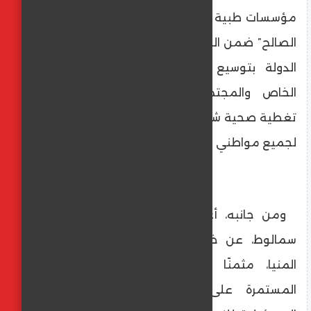
مؤسسات طبية كبرى بحجم مستشفى “الراعي
الصالح” ضمن المنظومة يأتي تنفيذًا لتوجهات
الدولة بتوسيع قاعدة الشراكة مع القطاع
الخاص والمجتمع المدني، لضمان تقديم
تغطية صحية شاملة وفق أعلى معايير الجودة
لجميع مواطني عروس الصعيد.
ومن جانبه، أعرب الأنبا بفنوتيوس، مطران
سمالوط، عن خالص شكره وتقديره لمحافظ
المنيا، مثمنًا جهوده الملموسة وتحركاته
المستمرة على أرض الواقع منذ توليه