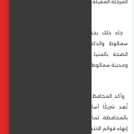
المرحلة المقبلة.
جاء ذلك بحضور الأنبا بفنوتيوس مطران
سمالوط، والدكتور محمود عمر وكيل وزارة
الصحة بالمنيا، وعويس قاسم رئيس مركز
ومدينة سمالوط.
وأكد المحافظ أن مستشفى “الراعي الصالح”
تُعد شريكًا أساسيًا في المنظومة الصحية
بالمحافظة، لما تقوم به من دور فعّال في
إنهاء قوائم الانتظار، وتقديم خدمات العلاج على