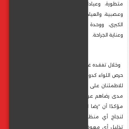
متطورة، وعيادات تخاطب، وعيادات نفسية
وعصبية، والعيادات الخارجية، وقسم العمليات
الكبرى، ووحدة الكلى، والعناية المتوسطة،
وعناية الجراحة.
وخلال تفقده غرف الإقامة والعيادات الخارجية،
حرص اللواء كدواني على لقاء المرضى وذويهم
للاطمئنان على حالتهم الصحية، والتعرف على
مدى رضاهم عن مستوى الخدمات المقدمة،
مؤكدًا أن “رضا المواطن هو المعيار الحقيقي
لنجاح أي منظومة صحية”، وموجهًا بضرورة
تذليل أي معوقات قد تواجه المترددين على