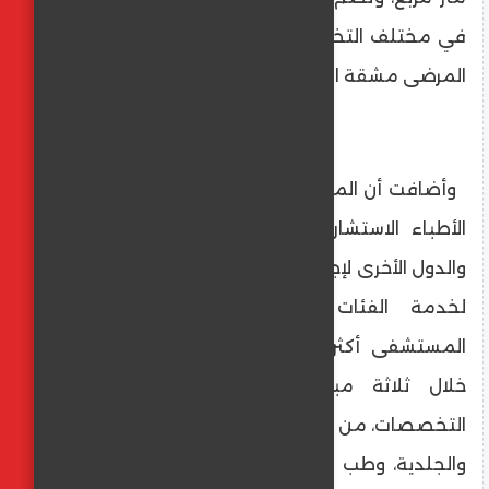
في مختلف التخصصات الطبية، بما يخفف عن
المرضى مشقة السفر إلى المحافظات المجاورة.
وأضافت أن المستشفى متعاقد مع عدد من
الأطباء الاستشاريين من مختلف المحافظات
والدول الأخرى لإجراء فحوصات و عمليات جراحية
لخدمة الفئات الأولى بالرعاية، ويستقبل
المستشفى أكثر من 750 مترددًا يوميًا، من
خلال ثلاثة مبانٍ متكاملة تضم مختلف
التخصصات، من بينها: الأورام، والقسطرة، والرمد،
والجلدية، وطب الأطفال، إلى جانب مراكز أشعة