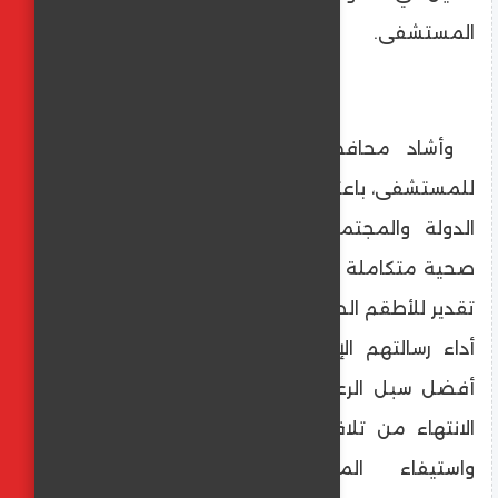
المستشفى.
وأشاد محافظ المنيا بالمستوى المتميز
للمستشفى، باعتباره نموذجًا ناجحًا للتكامل بين
الدولة والمجتمع المدني في تقديم رعاية
صحية متكاملة تليق بالمواطنين، موجهًا تحية
تقدير للأطقم الطبية والإدارية على تفانيهم في
أداء رسالتهم الإنسانية وحرصهم على تقديم
أفضل سبل الرعاية للمرضى، كما وجّه بسرعة
الانتهاء من تلافي بعض المعوقات القائمة،
واستيفاء المتطلبات اللازمة لاعتماد