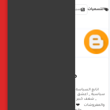
التسميات
سياسة دولية وعالمية
صافيناز زادة
اتابع السياسة العالمية بشكل كبير _ تحليلات 
سياسية _ اعشق  الهاند ميد والعناية بالبيت والصحة 
_ شغف كبير بالديكورات وتصميم الملابس 
والمفروشات    ❤️  امارس العزف  على البيانو والرسم 