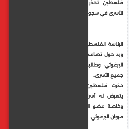
فلسطين تحذر من انتهاكات خطيرة بحق
الأسرى في سجون الاحتلال الإسرائيلي
الرئاسة الفلسطينية علقت في بيان على ما
ورد حول تصاعد الاعتداءات ضد الأسير مروان
البرغوثي، وطالبت بتحرك دولي فورا لحماية
جميع الأسرى..
حذرت فلسطين، الجمعة، من خطورة ما
يتعرض له أسراها في السجون الإسرائيلية،
وخاصة عضو اللجنة المركزية لحركة "فتح"،
مروان البرغوثي.