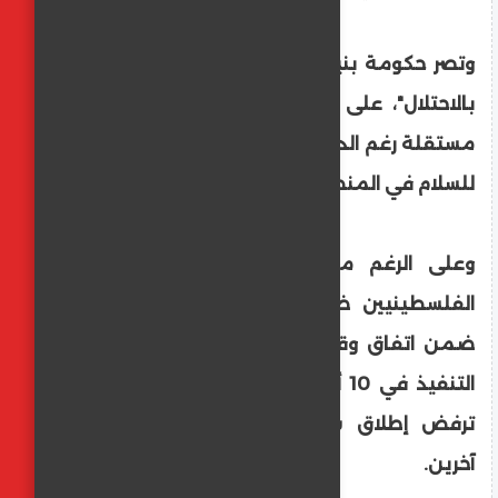
وتصر حكومة بنيامين نتنياهو "القوة القائمة
بالاحتلال"، على رفض قيام دولة فلسطينية
مستقلة رغم الدعم الدولي المتزايد لذلك سبيلا
للسلام في المنطقة.
وعلى الرغم من الإفراج عن آلاف الأسرى
الفلسطينيين ضمن صفقات تبادل، أحدثها
ضمن اتفاق وقف إطلاق النار الذي دخل حيز
التنفيذ في 10 أكتوبر الماضي، إلا أن إسرائيل
ترفض إطلاق سراح البرغوثي وأسرى بارزين
آخرين.