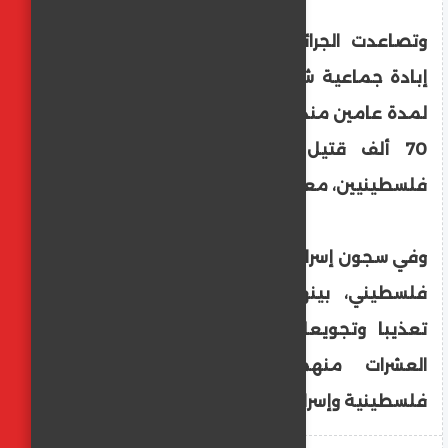
وتصاعدت الجرائم بحق الأسرى بموازاة حرب
إبادة جماعية شنتها إسرائيل على قطاع غزة
لمدة عامين منذ أكتوبر 2023، وخلّفت أكثر من
70 ألف قتيل وأكثر من 171 ألف جريح
فلسطينيين، معظمهم أطفال ونساء.
وفي سجون إسرائيل يقبع أكثر من 10 آلاف أسير
فلسطيني، بينهم أطفال ونساء، ويعانون
تعذيبا وتجويعا وإهمالا طبيا، أودى بحياة
العشرات منهم، حسب تقارير حقوقية
فلسطينية وإسرائيلية.​​​​​​​