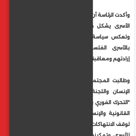
وأكدت الرئاسة أن "استمرار هذه الانتهاكات بحق
الأسرى يشكل جريمة حرب مكتملة الأركان،
وتعكس سياسة إسرائيلية ممنهجة للتنكيل
بالأسرى الفلسطينيين في محاولة لكسر
إرادتهم ومعاقبتهم جماعيا".
وطالبت المجتمع الدولي ومؤسسات حقوق
الإنسان واللجنة الدولية للصليب الأحمر، بـ
"التحرك الفوري والعاجل" لتحمّل مسؤولياتهم
القانونية والإنسانية"، والضغط على إسرائيل
لوقف الانتهاكات فورا وضمان الحماية الدولية
للأسرى، وتمكينهم من حقوقهم التي تكفلها