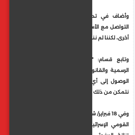
وأضاف في تدوينة لاحقة: "ما زلنا نحاول
التواصل مع الأسير المحرر (لم يذكر اسمه) مرة
أخرى، لكننا لم ننجح حتى الآن".
وتابع قسام: "تواصلنا مع جميع الجهات
الرسمية والقانونية الممكنة لمساعدتنا في
الوصول إلى أي معلومة، وحتى اللحظة لم
نتمكن من ذلك أيضا".
وفي 18 فبراير/ شباط الماضي، اقتحم وزير الأمن
القومي الإسرائيلي المتطرف إيتمار بن غفير