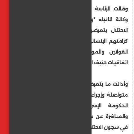
وقالت الرئاسة الفلسطينية في بيان نقلته
وكالة الأنباء "وفا"، إن "الأسرى في سجون
الاحتلال يتعرضون لانتهاكات وحشية تمسّ
كرامتهم الإنسانية وتهدد حياتهم، بما يخالف
القوانين والمواثيق الدولية، وعلى رأسها
اتفاقيات جنيف الأربعة".
وأدانت ما يتعرض له البرغوثي، من "اعتداءات
متواصلة وإجراءات انتقامية خطيرة"، محمّلة
الحكومة الإسرائيلية المسؤولية الكاملة
والمباشرة عن سلامته وسلامة جميع الأسرى
في سجون الاحتلال.