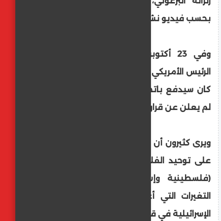
زنزانة البرغوثي، ووجّه له تهديدات بالقتل،
بحسب فيديو نشره إعلام عبري آنذاك.
وفي 23 أكتوبر/تشرين الأول الماضي، قال
الرئيس الأمريكي دونالد ترامب إنه سيقرر ما إذا
كان سيدفع باتجاه الإفراج عن البرغوثي، لكنه
لم يعلن عن قرار بهذا الشأن حتى اليوم.
ويرى كثيرون أن البرغوثي يمثل شخصية قادرة
على توحيد الفلسطينيين حول "حل الدولتين"
(فلسطينية وإسرائيلية)، خصوصا في ظل
التغيرات التي أعقبت حرب الإبادة الجماعية
الإسرائيلية في قطاع غزة.