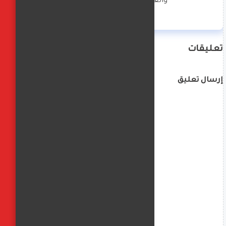
والغناء  وكتابة  الخواطر
تعليقات
إرسال تعليق