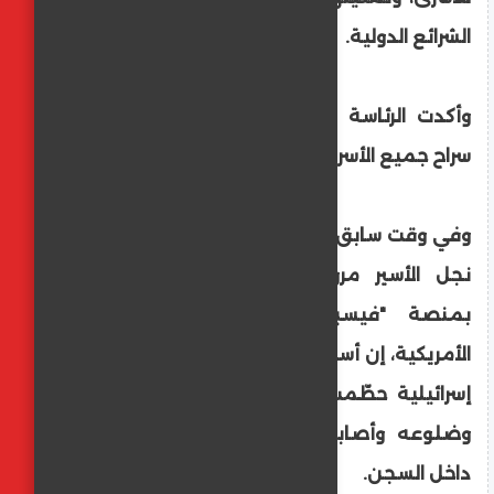
الشرائع الدولية.
وأكدت الرئاسة على مواصلة العمل لإطلاق
سراح جميع الأسرى، وعلى رأسهم البرغوثي.
وفي وقت سابق الجمعة، قال قسام البرغوثي،
نجل الأسير مروان البرغوثي، على صفحته
بمنصة "فيسبوك" التابعة لشركة ميتا
الأمريكية، إن أسيرًا محررًا أبلغه صباحًا أن قوات
إسرائيلية حطّمت جسد والده وكسرت أسنانه
وضلوعه وأصابعه، وقطعت جزءًا من أذنه
داخل السجن.