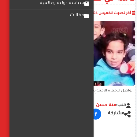
سياسة دولية وعالمية
أضف تعليق
أخر تحديث
الخميس 04 ديسمبر 2025
10:30:24 ص
مقالات
تواصل الاجهزة الأمنية بمحافظتي أسيوط والمنيا جهودها لكشف لغز
اختفاء أسرة كامله في ظروف غامضه
كتب:
منة حسن
مشاركة