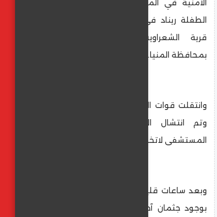
الأمنية في المنيا بلاغًا بالعثور على جثمان
الطفلة ريناد في مياه ترعة الإبراهيمية أمام
قرية الشعراوية التابعة لمركز سمالوط
بمحافظة المنيا.
وانتقلت قوات الإنقاذ النهري إلى موقع البلاغ
وتم انتشال الجثمان ونقله إلى مشرحة
المستشفى لاتخاذ الإجراءات القانونية اللازمة.
وبعد ساعات قليلة، تجددت البلاغات مرة أخرى
بوجود جثمان آخر طافٍ بالمجرى المائي ذاته،