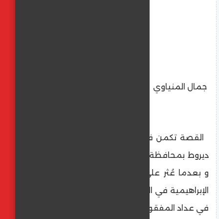
جمال المنياوي
القصة تكمن في أسرة كامله خرجت من مركز
ديروط بمحافظة أسيوط قبل أيام الاب وأولاده ،
و بعدما عُثر على جثمان الأب وابنته في ترعة
الإبراهيمية في المنيا، و ما زال ثلاثة من أطفاله
في عداد المفقودين حتى الآن.