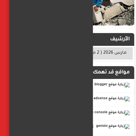
الأرشيف
مواقع قد تهمك
blogger
adsense
google console
gemini