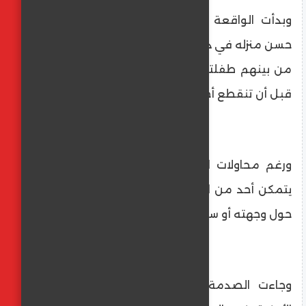
وبدأت الواقعة عندما غادر الأب محمد رشاد
حسن منزله في ديروط بصحبة أربعة من أطفاله،
من بينهم طفلته ريناد التي تعاني من التوحد،
قبل أن تنقطع أخبارهم تمامًا.
ورغم محاولات الأقارب تتبع خط سير الأب، لم
يتمكن أحد من الوصول إلى معلومات مؤكدة
حول وجهته أو سبب تغيبه المفاجئ
وجاءت الصدمة الأولى عندما تلقت الأجهزة