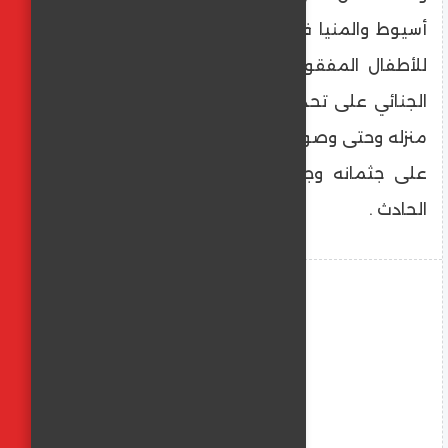
أسيوط والمنيا في محاولة للعثور على أي أثر
للأطفال المفقودين، بينما تعمل فرق البحث
الجنائي على تحديد خط سير الأب منذ مغادرته
منزله وحتى وصوله إلى المنطقة التي عُثر فيها
على جثمانه وجثمان طفلته لكشف غموض
الحادث .