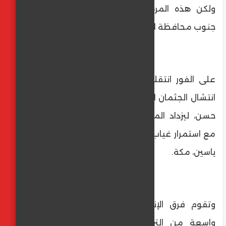
ولكن هذه المرة في نطاق مركز أبوقرقاص
جنوب محافظة المنيا.
على الفور انتقلت قوات الإنقاذ، وتمكنت من
انتشال الجثمان الذي تبيّن أنه للأب محمد رشاد
حسن، ليزداد المشهد تعقيدًا وغموضًا، خاصة
مع استمرار غياب الأطفال الثلاثة الآخرين: مروان،
ياسين، مكة.
وتقوم فرق الإنقاذ النهري بتمشيط مناطق
واسعة من الترعة الممتدة بين محافظتي