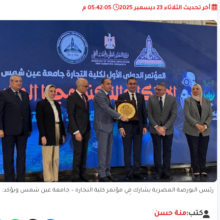
أخر تحديث
الثلاثاء 23 ديسمبر 2025
05:42:05 م
رئيس البورصة المصرية يشارك في مؤتمر كلية التجارة – جامعة عين شمس ويؤكد: الابت
ركيزة أساسية لتطوير سوق المال وتعزيز الشمول المالي
كتب:
منة حسن