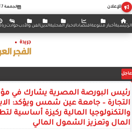
للإعلان
الجمعة 7 أغسطس 2026
الرئيسية
أخبار متنوعة
اقتصاد
الاخبار المحلية
الدين
الفن والأدب
حوادث
ريا
عاجل
رئيس البورصة المصرية يشارك في مؤتم
التجارة – جامعة عين شمس ويؤكد: الابت
والتكنولوجيا المالية ركيزة أساسية لت
المال وتعزيز الشمول المالي