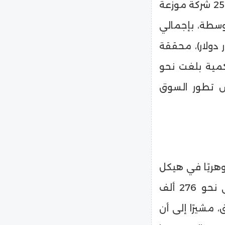
الشركات المقيدة بالبورصة المصرية يبلغ حاليًا نحو 250 شركة موزعة
وسطة، بإجمالي
ب 3 تريليونات جنيه (نحو 62 مليار دولار)، محققة
وبنسبة نمو تراكمية بلغت نحو
20، وهو ما يعكس تطور السوق
وهريًا في هيكل
المستثمرين، حيث ارتفع عدد المكودين الجدد إلى نحو 276 ألف
 العام السابق، مشيرًا إلى أن