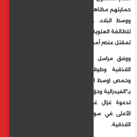
حمايتهم مظاهرات في مدن بالساحل السوري
ووسط البلاد، دعت لها المرجعية الروحية
للطائفة العلوية تطالب بـ "الفيدرالية"، ما أدى
لمقتل عنصر أمن وإصابة آخرين.
ووفق مراسل الأناضول، شهدت محافظات
اللاذقية وطرطوس (في الساحل) وحماة
وحمص (وسط البلاد)، الأحد، مظاهرات تطالب
بـ"الفيدرالية وحق تقرير المصير"، وذلك استجابةً
لدعوة غزال غزال، رئيس المجلس العلوي
الأعلى في سوريا والخارج، ومقره محافظة
اللاذقية.