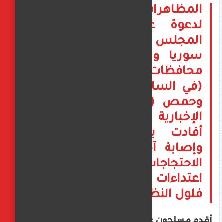
المظاهرات جاءت استجابةً
لدعوة غزال غزال، رئيس
المجلس العلوي الأعلى في
سوريا والخارج - خرجت في
محافظات اللاذقية وطرطوس
(في الساحل السوري)، وحماة
وحمص (وسط البلاد) - قناة
الإخبارية السورية الرسمية
أفادت بمقتل عنصر أمن
وإصابة آخرين خلال حمايتهم
الاحتجاجات باللاذقية جراء
اعتداءات نفذها مسلّحون من
فلول النظام البائد
أقدم مسلحون على استهداف عناصر أمن أثناء