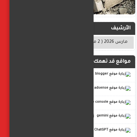
الأرشيف
مواقع قد تهمك
blogger
adsense
google console
gemini
ChatGPT