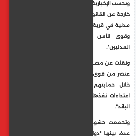
وبحسب الإخبارية السورية الرسمية، فإن "عناصر
خارجة عن القانون استهدفت بالرصاص سيارات
مدنية في قرية المحروسة بريف حماة الغربي
وقوى الأمن تنتشر في المكان لتأمين
المدنيين".
ونقلت عن مصدر أمني (لم تسمه) "استشهاد
عنصر من قوى الأمن الداخلي وإصابة آخرين
خلال حمايتهم الاحتجاجات باللاذقية جراء
اعتداءات نفذها مسلّحون من فلول النظام
البائد".
وتجمعت حشود من الأشخاص في مواقع
عدة، بينها "دوار الزراعة" و"دوار الأزهري" في