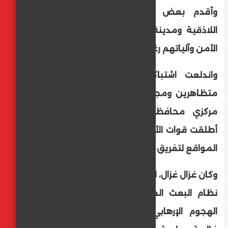
وأقدم بعض المتظاهرين في محافظة
اللاذقية ومدينة جبلة، على مهاجمة عناصر
الأمن وآلياتهم رغم التدابير الأمنية المكثفة.
واندلعت اشتباكات بالعصي والحجارة بين
متظاهرين ومجموعات ذات رؤى مغايرة في
مركزي محافظتي اللاذقية وحمص، فيما
أطلقت قوات الأمن النار في الهواء في بعض
المواقع لتفريق الجموع.
وكان غزال غزال، المعروف بعلاقاته الوثيقة مع
نظام البعث المخلوع، قد أصدر بيانا عقب
الهجوم الإرهابي على مسجد بحي تقطنه