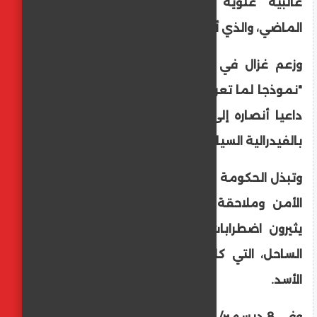
غالبية علوية بمحافظة حمص الجمعة
الماضي، والذي أسفر عن مقتل 8 أشخاص.
وزعم غزال في تصريحاته أن ما جرى يمثل
"نموذجا لما تعرض له اليهود على يد النازية"،
داعيا أنصاره إلى تنظيم مظاهرات للمطالبة
بالفيدرالية السياسية وبتوفير حماية دولية.
وتبذل الحكومة السورية الجديدة جهودا لضبط
الأمن وملاحقة فلول النظام السابق الذين
يثيرون اضطرابات أمنية، خاصة في منطقة
الساحل، التي كانت معقلا لكبار ضباط نظام
الأسد.
وفي 8 ديسمبر/ كانون الأول 2024، تمكن الثوار