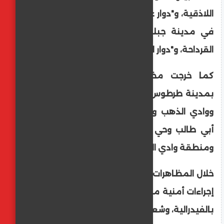
اللاذقية، و"دوار عمارة" و"دوار حي المستشفى"
في مدينة جبلة، و"دوار المريجة" في بلدة
القرداحة، و"دوار القصور" في مدينة بانياس.
كما خرجت مظاهرات في "دوار السعدي"
بمدينة طرطوس، إضافة إلى مناطق مصياف
ووادي الذهب وساحة مسجد الإمام علي بن
أبي طالب وحي الزهراء في محافظة حمص،
ومنطقة وادي العيون في محافظة حماة.
خلال المظاهرات التي اتخذت فيها قوات الأمن
إجراءات أمنية مشددة، أُطلقت هتافات تطالب
بالفيدرالية، وشعارات ضد حكومة دمشق.