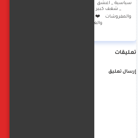
سياسية _ اعشق  الهاند ميد والعناية بالبيت والصحة 
_ شغف كبير بالديكورات وتصميم الملابس 
والمفروشات    ❤️  امارس العزف  على البيانو والرسم 
والغناء  وكتابة  الخواطر
تعليقات
إرسال تعليق