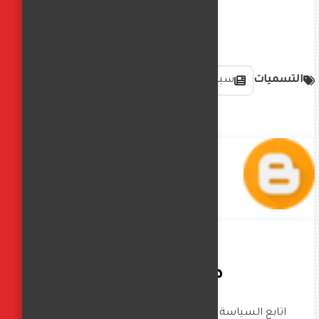
التسميات
سياسة دولية وعالمية
صافيناز زادة
اتابع السياسة العالمية بشكل كبير _ تحليلات 