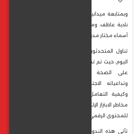
وبمتابعة ميدانية من موجهات المدارس، مس
نادية عاطف، ومس منال سيد، وبقيادة المس
أسماء مختار مديرة المدرسة.
​تناول المتحدثون قضايا تمس واقع الفتيات
اليوم، حيث تم تسليط الضوء على ​آثاره السلبية
على الصحة الجسدية والنفسية للفتاة،
وتداعياته الاجتماعية على استقرار الأسرة،
وكيفية التعامل بوعي مع الإنترنت وتجنب
مخاطر الابتزاز الإلكتروني أو الاستهلاك غير الواعي
للمحتوى الرقمي.
​تأتي هذه الندوة في إطار حرص الدولة على