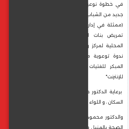
​في خطوة نوعية تهدف إلى بناء وعي جيل
جديد من الشباب، نظمت مديرية الصحة بالمنيا
(ممثلة في إدارة التدريب والمدارس - مدرسة
تمريض بنات المنيا)، بالتعاون مع الوحدة
المحلية لمركز ومدينة المنيا (وحدة السكان)،
ندوة توعوية موسعة بعنوان"مخاطر الزواج
المبكر للفتيات ومخاطر الاستخدام الخاطئ
للإنترنت"
برعاية الدكتور خالد عبد الغفار وزير الصحة و
السكان ، و اللواء عماد كدواني محافظ المنيا
والدكتور محمود عمر عبد الوهاب وكيل وزارة
الصحة بالمنيا ، والدكتورة مروه إسماعيل وكيل