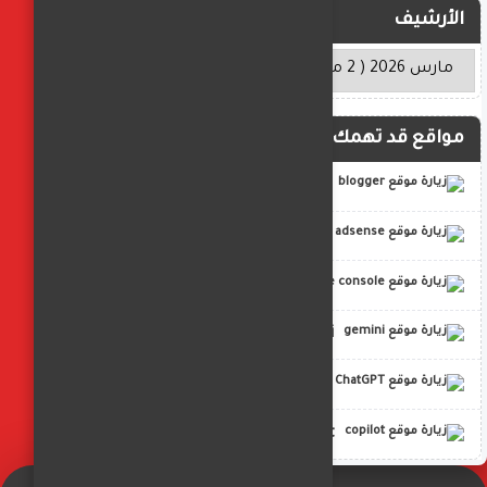
الأرشيف
مواقع قد تهمك
blogger
adsense
google console
gemini
ChatGPT
copilot