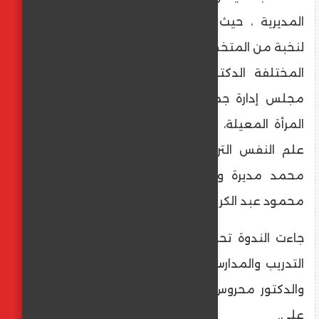
المديرية ، حيث شهدت الندوة حضوراً مميزاً
لنخبة من المتخصصين الذين أثروا اللقاء برؤاهم
المختلفة الدكتوره خيرية عبد الوهاب رئيس
مجلس إدارة جمعية نفرتيتي لحماية وتنمية
المرأة المعيلة، وال​دكتورة أميرة أستاذ مساعد
علم النفس التربوي بجامعة المنيا، و إيناس
محمد مديرة وحدة السكان، و​فضيلة الشيخ
محمود عبد الكريم موجه بمنطقة وعظ المنيا.
جاءت الندوة تحت إشراف وحضور قيادات إدارة
التدريب والمدارس، الدكتور مينا سمير فرج الله،
والدكتور محروس حسين، والدكتور عبد الرؤوف
علي.