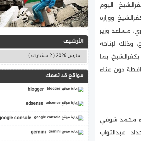
الشيخ، اليوم
الشيخ ووزارة
ري، مساعد وزير
الأرشيف
، وذلك لإتاحة
كفرالشيخ، بما
افظة دون عناء
مواقع قد تهمك
blogger
adsense
google console
اء محمد شوقي
داد عبدالتواب
gemini