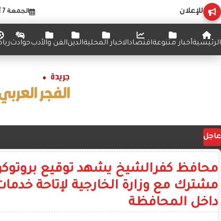
للإعلان
الجمعة 7 أغسطس 2026
الرئيسية
أخبار متنوعة
اقتصاد
الاخبار المحلية
الدين
الفن والأدب
حوادث
ريا
عاجل
محافظ كفرالشيخ يشهد توقيع بروتوكو
مشترك مع وزارة الخارجية لإتاحة خدما
داخل المحافظة