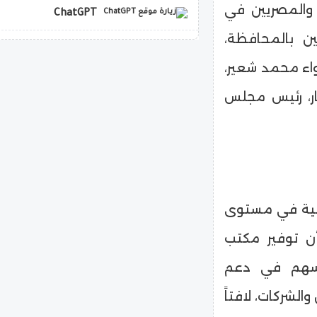
 والمصريين في
ChatGPT
ين بالمحافظة،
copilot
واء محمد شعير،
ار، رئيس مجلس
وعية في مستوى
أن توفير مكتب
يُسهم في دعم
لشركات، لافتاً