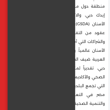
منطقة دول مجلس التعاون الخليجي، رئيس
إيدك دبي، والاتحاد العلمي العالمي لطب
الأسنان (GSDA): "تجسّد الدورة الثلاثون ثلاثة
عقود من التقدّم العلمي والتعاون الدولي
والشراكات التي أسهمت في الارتقاء بمهنة طب
الأسنان عالمياً. ويسعدنا اختيار جمهورية مصر
العربية ضيف الشرف للدورة الثلاثين من إيدك
دبي، تقديراً لمكانتها المرموقة في القطاع
الصحي والأكاديمي، وتجسيداً للعلاقات الوثيقة
التي تجمع البلدين. ونتطلع إلى إبراز مساهمات
مصر في التعليم الطبي والبحث العلمي
والتنمية الصحية من خلال حضورها المميّز في