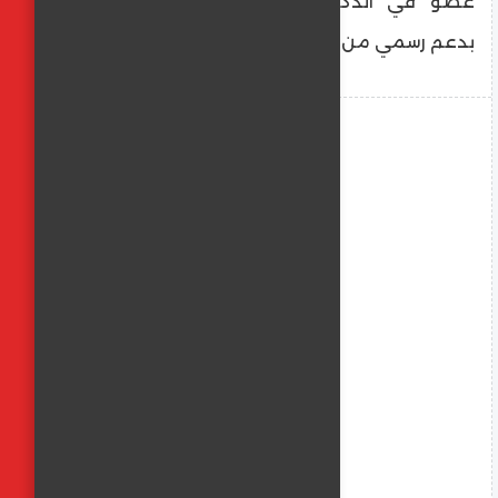
عضو في اندكس القابضة. ويحظى الحدث
بدعم رسمي من هيئة الصحة بدبي.