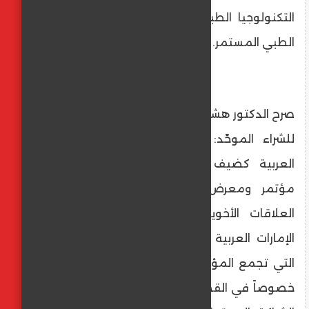
التكنولوجيا الطبية وسلاسل الإمداد والتعليم
الطبي المستمر.
صرح الدكتور هشام ستيت، رئيس الهيئة المصرية
للشراء الموحّد: "يأتي اختيار جمهورية مصر
العربية كضيف الشرف للدورة القادمة من
مؤتمر ومعرض إيدك دبي ليعكس عمق
العلاقات الأخوية الراسخة بين مصر ودولة
الإمارات العربية المتحدة، والشراكة النموذجية
التي تجمع المؤسستين في مختلف المجالات،
خصوصاً في القطاعين الصحي والطبي. وتمثّل