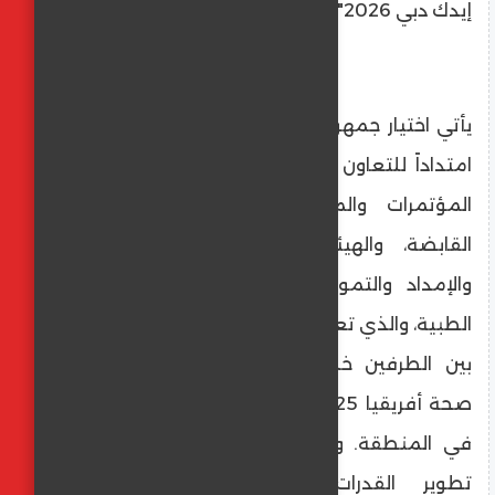
إيدك دبي 2026".
يأتي اختيار جمهورية مصر العربية ضيف الشرف
امتداداً للتعاون المتنامي بين اندكس لتنظيم
المؤتمرات والمعارض، عضو في اندكس
القابضة، والهيئة المصرية للشراء الموحّد
والإمداد والتموين الطبي وإدارة التكنولوجيا
الطبية، والذي تعزز عبر مذكرة التفاهم الموقعة
بين الطرفين خلال فعاليات معرض ومؤتمر
صحة أفريقيا 2025، أحد أبرز الفعاليات الصحية
في المنطقة. ويهدف هذا التعاون إلى دعم
تطوير القدرات الإقليمية في مجالات