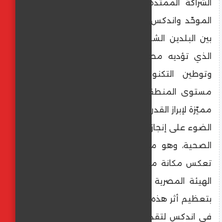
الشراكة الممتدة بين الهيئة المصرية للشراء
الموحّد واندكس مثالاً حيّاً على التعاون البنّاء
بين البلدين الشقيقين، وتعزيزاً للدور المحوري
الذي تؤديه مصر في دعم الصناعة الطبية،
وتوطين التكنولوجيا، وتمكين الابتكار على
مستوى المنطقة. ويمثّل هذا التكريم فرصة
مميّزة لإبراز القدرات المصرية المتنامية وتسليط
الضوء على إنجازات الدولة في منظومة الرعاية
الصحية، وهو ما نحرص على تقديمه بصورة
تعكس مكانة مصر ودورها الريادي. ونؤكد في
الهيئة المصرية للشراء الموحّد التزامنا الكامل
بتعظيم أثر هذه المشاركة، والعمل مع شركائنا
في اندكس لتقديم حضور مشرّف يعكس قوة