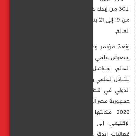
الـ30 من إيدك دبي، والمقرر عقدها خلال الفترة
من 19 إلى 21 يناير 2026 في مركز دبي التجاري
العالم.
ويُعدّ مؤتمر ومعرض إيدك دبي أكبر مؤتمر
ومعرض علمي دولي سنوي لطب الأسنان في
العالم، ويواصل ترسيخ دوره كمنصة رائدة
للتبادل العلمي والتطوير المهني وتعزيز التعاون
الدولي في قطاع طب الأسنان. ويؤكد اختيار
جمهورية مصر العربية ضيف الشرف لدورة العام
2026 مكانتها البارزة في القطاع الصحي
الإقليمي، إلى جانب مشاركتها الدائمة في
فعاليات إيدك دبي، حيث أسهمت الجامعات