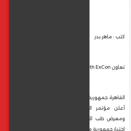
كتب : ماهر بدر
تعاون Africa Health ExCon يثمر،
القاهرة، جمهورية مصر العربية، ٤ ديسمبر 2025:
أعلن مؤتمر الإمارات الدولي لطب الأسنان
ومعرض طب الأسنان العربي (إيدك دبي) عن
اختيار جمهورية مصر العربية ضيف الشرف للدورة