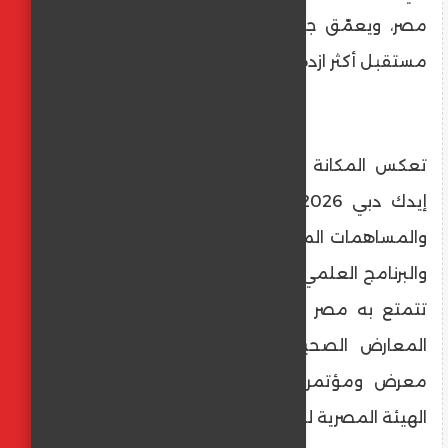
مصر، ويعمّق جسور التعاون بين البلدين نحو
مستقبل أكثر ازدهاراً".
تعكس المكانة المرموقة لمشاركة مصر في
إيدك دبي 2026 سنواتٍ من الحضور الفاعل
والمساهمات المتواصلة في فعاليات المعرض
والبرنامج العلمي للحدث. ويعزّز هذه المكانة ما
تتمتع به مصر من ريادة إقليمية في قطاع
المعارض الصحية، وهو ما برز بوضوح في
معرض ومؤتمر صحة أفريقيا المعتمد من
الهيئة المصرية للشراء الموحّد.