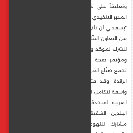
وتعليقاً على ذلك قال الدكتور كمال عبيد،
المدير التنفيذي لمعرض ومؤتمر صحة أفريقيا:
"يسعدني أن تأتي هذه المشاركة تتويجاً لمسار
من التعاون البنّاء بين اندكس والهيئة المصرية
للشراء الموحّد، والذي بدأ خلال فعاليات معرض
ومؤتمر صحة أفريقيا، باعتباره منصة كبرى
تجمع صنّاع القرار والخبراء والمؤسسات الدولية
الرائدة. وقد فتح التعاون مع اندكس آفاقاً
واسعة لتكامل الجهود بين مصر ودولة الإمارات
العربية المتحدة، في إطار العلاقة الراسخة بين
البلدين الشقيقين اللذين يجمعهما هدفٌ
مشترك للنهوض بقطاع الرعاية الصحية