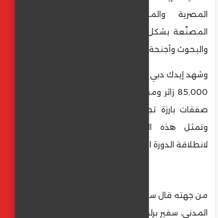
المصرية والمؤسسات الطبية والشركات
المصنّعة بشكل فاعل في الجلسات العلمية
والبحوث وأجنحة المعرض.
وشهد إيدك دبي العام الماضي مشاركة أكثر من
85,000 زائر ومشارك من 177 دولة، كما سجّل
صفقات بارزة تجاوزت قيمتها 20 مليار درهم.
وتمثل هذه الأرقام أساساً يمهّد الطريق
لانطلاقة الدورة الثلاثين.
من جهته قال سعادة السفير الدكتور عبدالسلام
المدني، سفير برلمان البحر الأبيض المتوسط في