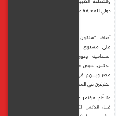
والصناعة الطبية وتعزيز دور المنطقة كمركز
دولي للمعرفة والابتكار".
أضاف: "ستكون مشاركة مصر في إيدك دبي
على مستوى هذا التكريم بما يبرز قدراتها
المتنامية ودورها المتقدم. وبالتعاون مع
اندكس، نحرص على تقديم حضور يليق بمكانة
مصر ويسهم في توسيع مجالات التعاون بين
الطرفين في المستقبل".
ويُنظّم مؤتمر ومعرض إيدك دبي سنوياً من
قبل اندكس لتنظيم المؤتمرات والمعارض،