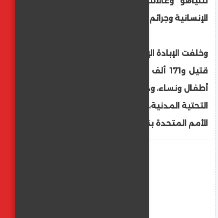
نتنياهو وغالانت، بتهمة ارتكاب جرائم ضد
الإنسانية وجرائم حرب في غزة.
وخلفت الإبادة الإسرائيلية بغزة أكثر من 70 ألف
قتيل و171 ألف جريح فلسطينيين، معظمهم
أطفال ونساء، ودمارا طال 90 بالمئة من البنى
التحتية المدنية، مع تكلفة إعادة إعمار قدرتها
الأمم المتحدة بنحو 70 مليار دولار.