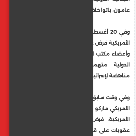
عامون، باتوا خاضعين للعقوبات الأمريكية.
وفي 20 أغسطس/ آب الماضي، أعلنت الإدارة
الأمريكية فرض عقوبات على عدد من القضاة
وأعضاء مكتب الادعاء في المحكمة الجنائية
الدولية متهمة إياهم باتخاذ "مواقف
مناهضة لإسرائيل".
وفي وقت سابق الخميس، أعلن وزير الخارجية
الأمريكي ماركو روبيو، عبر منصة شركة "إكس"
الأمريكية، فرض إدارة الرئيس دونالد ترامب
عقوبات على قاضيين في المحكمة الجنائية