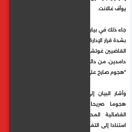
يوآف غالانت.
جاء ذلك في بيان نشرته الخميس، انتقدت فيه
بشدة قرار الإدارة الأمريكية فرض عقوبات على
القاضيين غوتشا لوردكيبانيدزه وإردينبالسورين
دامدين، من دائرة الاستئناف، واصفة إياه بأنه
"هجوم صارخ على حياد المحكمة".
وأشار البيان إلى أن هذه العقوبات تمثّل
هجوما صريحا على استقلال المؤسسة
القضائية المحايدة التي تمارس مهامها
استنادا إلى التفويض الممنوح لها من الدول