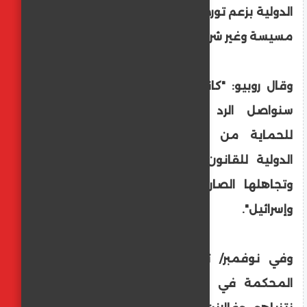
الدولية بزعم تورطهما بشكل مباشر في أعمال
مسيسة وغير شرعية ضد إسرائيل.
وقال روبيو: "كانت الولايات المتحدة واضحة،
سنواصل الرد بعواقب كبيرة وملموسة
للحماية من استغلال المحكمة الجنائية
الدولية للقانون، وإساءة استخدام السلطة،
وتجاهلها الصارخ لسيادة الولايات المتحدة
وإسرائيل".
وفي نوفمبر/ تشرين الثاني 2024، أصدرت
المحكمة في لاهاي مذكرات اعتقال بحق