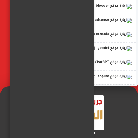
blogger
adsense
google console
gemini
ChatGPT
copilot
جريدة الفجر العربي