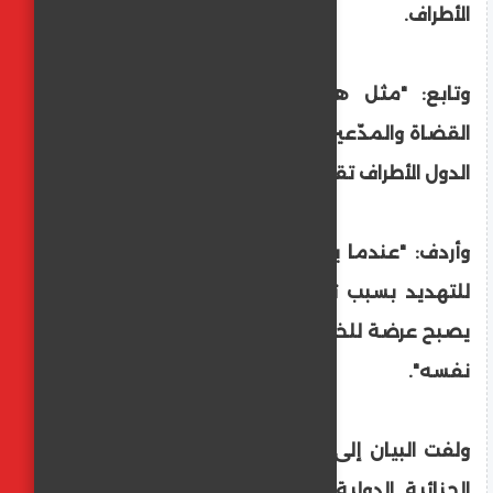
الأطراف.
وتابع: "مثل هذه الإجراءات التي تستهدف
القضاة والمدّعين العامين المنتخبين من قبل
الدول الأطراف تقوّض سيادة القانون".
وأردف: "عندما يتعرض العاملون في القضاء
للتهديد بسبب تطبيقهم للقانون، فإن الذي
يصبح عرضة للخطر هو النظام القانوني الدولي
نفسه".
ولفت البيان إلى أن 11 مسؤولا في المحكمة
الجنائية الدولية، من بينهم قضاة ومدعون