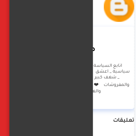
صافيناز زادة
اتابع السياسة العالمية بشكل كبير _ تحليلات 
سياسية _ اعشق  الهاند ميد والعناية بالبيت والصحة 
_ شغف كبير بالديكورات وتصميم الملابس 
والمفروشات    ❤️  امارس العزف  على البيانو والرسم 
والغناء  وكتابة  الخواطر
تعليقات