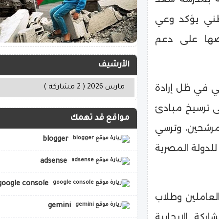
طني يؤكد وعي
رصها على دعم
الأرشيف
أتي في ظل إرادة
ى ترسيخ مبادئ
مواقع قد تهمك
مرشحين، وترسي
blogger
للدولة المصرية
adsense
google console
لعاملين وطلاب
gemini
ركة الإيجابية