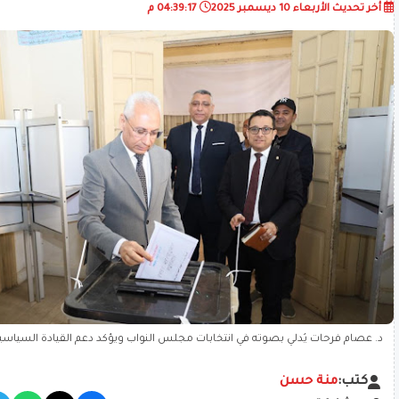
أخر تحديث
الأربعاء 10 ديسمبر 2025
04:39:17 م
د. عصام فرحات يُدلي بصوته في انتخابات مجلس النواب ويؤكد دعم القيادة السياس
وتكافؤ الفرص
كتب:
منة حسن