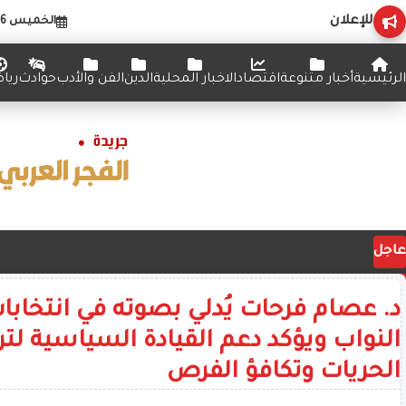
للإعلان
الخميس 6 أغسطس 2026
الرئيسية
أخبار متنوعة
اقتصاد
الاخبار المحلية
الدين
الفن والأدب
حوادث
ريا
عاجل
د. عصام فرحات يُدلي بصوته في انتخا
النواب ويؤكد دعم القيادة السياسية ل
الحريات وتكافؤ الفرص