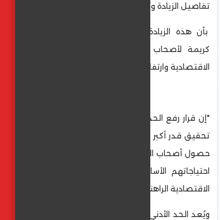
​تفاصيل الزيادة وأهميتها
بأن هذه الزيادة تعكس الالتزام بضمان حياة
كريمة لأصحاب المعاشات ومواكبة التغيرات
الاقتصادية وارتفاع معدلات التضخم.
"إن قرار رفع الحدين الأدنى والأقصى يهدف إلى
تحقيق قدر أكبر من العدالة الاجتماعية وضمان
حصول أصحاب المعاشات على دخل كافٍ لتلبية
احتياجاتهم الأساسية، خاصةً في ظل الظروف
الاقتصادية الراهنة."
​ويُعد الحد الأدنى للمعاش هو الحد الأدنى الذي