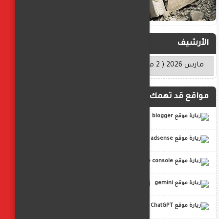
الأرشيف
مواقع قد تهمك
blogger
adsense
google console
gemini
ChatGPT