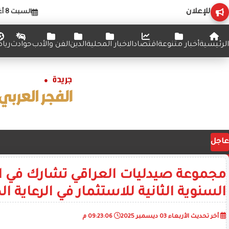
للإعلان
السبت 8 أغسطس 2026
الرئيسية
أخبار متنوعة
اقتصاد
الاخبار المحلية
الدين
الفن والأدب
حوادث
ريا
عاجل
مجموعة صيدليات العراقي تشارك في ا
السنوية الثانية للاستثمار في الرعاية ا
أخر تحديث
الأربعاء 03 ديسمبر 2025
09:23:06 م