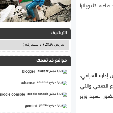
قاعة كليوباترا
الأرشيف
مواقع قد تهمك
blogger
دارة العراقي،
adsense
اع الصحي والتي
google console
ضور السيد وزير
gemini