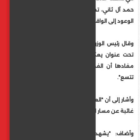
حمد آل ثاني، تحت شعار "ترسيخ العدالة: من
الوعود إلى الواقع الملموس".
وقال رئيس الوزراء: " يأتي المنتدى هذا العام
تحت عنوان يعكس حقيقة نلمسها جميعا،
مفادها أن الفجوة بين الخطاب والممارسة
تتسع".
وأشار إلى أن "العدالة باتت في كثير من الأحيان
غائبة عن مسار القانون الدولي".
وأضاف: "يشهد عالمنا اليوم تفاقما غير