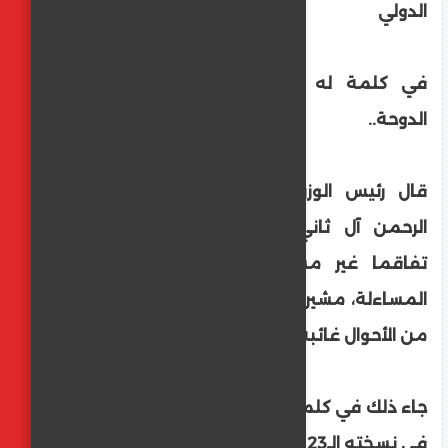
الدولي
في كلمة له خلال النسخة الـ23 لمنتدى
الدوحة..
قال رئيس الوزراء القطري محمد بن عبد
الرحمن آل ثاني، السبت، إن العالم يشهد
تفاقما غير مسبوق للأزمات بسبب غياب
المساءلة، مشيرا إلى أن العدالة باتت في كثير
من الأحوال غائبة.
جاء ذلك في كلمته خلال افتتاح منتدى الدوحة
في نسخته الـ23 التي حضرها أمير قطر تميم بن