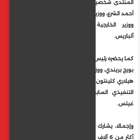
المنتدى شخصيات بارزة، مثل الرئيس السوري
أحمد الشرع، ووزير الخارجية التركي هاكان فيدان،
ووزير الخارجية الإسباني خوسيه مانويل
ألباريس.
كما يحضره رئيس المنتدى الاقتصادي العالمي
بورج بريندي، ووزيرة الخارجية الأمريكية السابقة
هيلاري كلينتون، والمؤسس المشارك والرئيس
التنفيذي السابق لشركة مايكروسوفت بيل
غيتس.
وإجمالا، يشارك في المنتدى بنسخته الحالية
أكثر من 6 آلاف شخص، و471 متحدثا من نحو