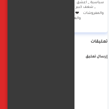
سياسية _ اعشق  الهاند ميد والعناية بالبيت والصحة 
_ شغف كبير بالديكورات وتصميم الملابس 
والمفروشات    ❤️  امارس العزف  على البيانو والرسم 
والغناء  وكتابة  الخواطر
تعليقات
إرسال تعليق