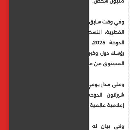
مليون شخص.
وفي وقت سابق السبت، انطلقت في العاصمة
القطرية، النسخة الثالثة والعشرين لمنتدى
الدوحة 2025، بحضور أمير قطر، ومشاركة
رؤساء دول وخبراء ودبلوماسيين وحضور رفيع
المستوى من مختلف أنحاء العالم.
وعلى مدار يومي السبت والأحد، يحتضن فندق
شيراتون الدوحة جلسات المنتدى، بشراكة
إعلامية عالمية من وكالة الأناضول.
وفي بيان له وصل الأناضول، أشار المدير