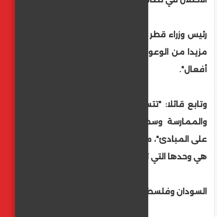
رئيس وزراء قطر شدد على أن "العالم لا يحتاج
مزيدا من الوعود، بل عدالة تترجم الأقوال إلى
أفعال".
وتابع قائلا: "تتسع الفجوة اليوم بين الخطاب
والممارسة وسط عالم تتقدم فيه المصالح
على المبادئ"، مشددا على أن "الحلول العادلة
هي وحدها التي تصنع السلام المستدام".
السودان وفلسطين