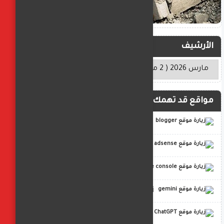
الأرشيف
مواقع قد تهمك
blogger
adsense
google console
gemini
ChatGPT