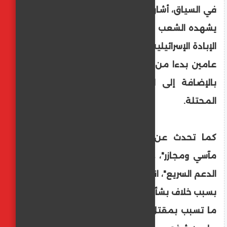
في السياق، أشار رئيس الوزراء القطري، إلى "ما
يشهده الشعب الفلسطيني من معاناة"، جراء
الإبادة الإسرائيلية في قطاع غزة والتي استمرت
عامين بدءا من 8 أكتوبر/ تشرين الأول 2023،
بالإضافة إلى العدوان في الضفة الغربية
المحتلة.
كما تحدث عن "السودان وما يشهده من
مآسي ومجازر"، جراء حرب بين الجيش و"قوات
الدعم السريع"، اندلعت في أبريل/ نيسان 2023
بسبب خلاف بشأن توحيد المؤسسة العسكرية،
ما تسبب بمقتل عشرات الآلاف ونزوح نحو 13