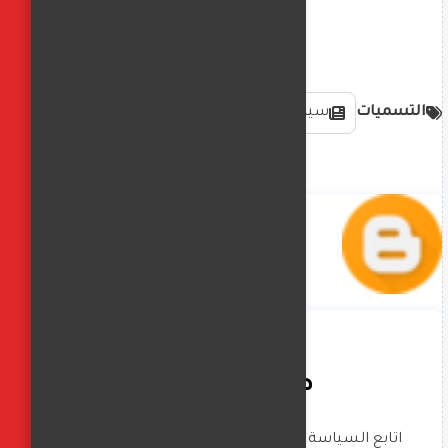
التسميات
سياسة دولية وعالمية
صافيناز زادة
اتابع السياسة العالمية بشكل كبير _ تحليلات 