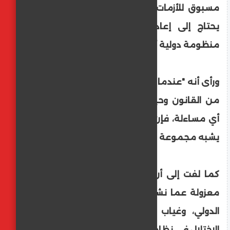
مسبوق للأزمات بسبب غياب المساءلة، وهو
يحتاج إلى إعادة الثقة في القانون، وإلى
منظومة دولية أكثر عدلا".
ورأى أنه "عندما تدار الأزمات بمنطق القوة بدلا
من القانون وحين يبقى المعتدي بعيدا عن
أي مساءلة، فإن النظام الدولي يتحول إلى ما
يشبه مجموعة من الحلول غير المنجزة".
كما لفت إلى أن "التحديات بالمنطقة ليست
معزولة عما نشهده من تراجع احترام القانون
الدولي، وغياب المساءلة أحد أخطر مظاهر
الاختلال في نظامنا الدولي".