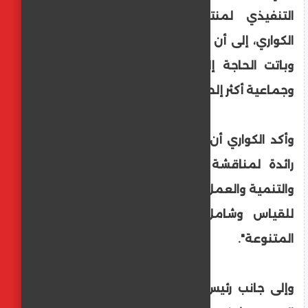
التنفيذي لمنتدى الدوحة مبارك عجلان
الكواري، إلى أن "العالم يواجه أزمات متداخلة،
وباتت الحاجة إلى حوكمة عادلة ومسؤولة
وجماعية أكثر إلحاحا من أي وقت مضى".
وأكد الكواري أن منتدى الدوحة "يظل منصة
رائدة لمناقشة كيفية تقاطع الدبلوماسية
والتنمية والعمل الإنساني لتحقيق تقدم قابل
للقياس وشامل من خلال جمع الأصوات
المتنوعة".
وإلى جانب رئيس الوزراء القطري، تشارك في