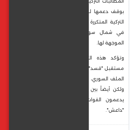
المطالبات التركية المستمرة للولايات المتحدة
بوقف دعمها لـ "قسد"، وفي ظل التهديدات
التركية المتكررة بشن عملية عسكرية واسعة
في شمال سوريا لإنهاء التهديدات الأمنية
الموجهة لها.
​وتؤكد هذه التصريحات التركية مجدداً أن
مستقبل "قسد" يظل أحد أبرز نقاط الخلاف في
الملف السوري، ليس فقط بين أنقرة ودمشق،
ولكن أيضاً بين تركيا وحلفائها الغربيين الذين
يدعمون القوات الكردية في قتال تنظيم
"داعش".