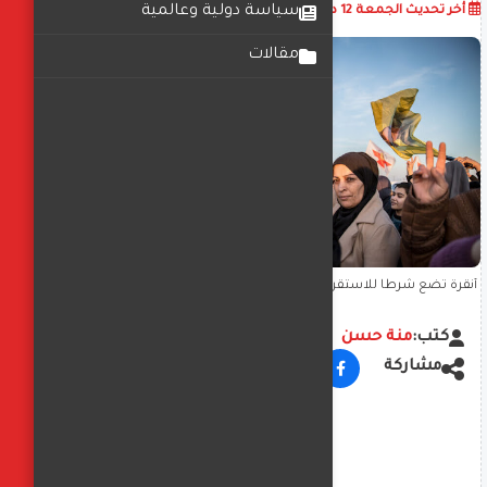
أضف تعليق
سياسة دولية وعالمية
أخر تحديث
الجمعة 12 ديسمبر 2025
01:25:53 م
مقالات
أنقرة تضع شرطاً للاستقرار السوري: دمج "قسد" في الجيش النظامي أو
استمرار الضرر الأمني
كتب:
منة حسن
مشاركة