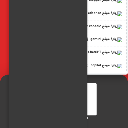
blogger
adsense
google console
gemini
ChatGPT
copilot
جريدة الفجر العربي