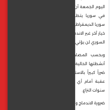
اليوم الجمعة أن تحقيق الاستقرار والأمن الدائم
في سوريا يتطلب حلاً جذرياً لمسألة "قوات
سوريا الديمقراطية" (قسد)، مشددة على أن أي
خيار آخر غير الاندماج الكامل في صفوف الجيش
السوري لن يؤتي ثماره.
​وبحسب المصادر، فإن استمرار "قسد" في
أنشطتها الحالية ككيان مسلح مستقل "يلحق
ضرراً كبيراً بالاستقرار والأمن في سوريا"، ويُعد
عقبة أمام أي تسوية سياسية شاملة تنهي
سنوات النزاع.
​ضرورة الاندماج وتهديد الانفصال