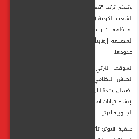
​وتعتبر تركيا "قسد"، التي تشكل وحدات حماية
الشعب الكردية (YPG) عمودها الفقري، امتداداً
لمنظمة "حزب العمال الكردستاني" (PKK)
المصنفة إرهابياً، وتطالب بإنهاء وجودها قرب
حدودها.
​الموقف التركي: ترى أنقرة أن الاندماج في
الجيش النظامي السوري هو السبيل الوحيد
لضمان وحدة الأراضي السورية ومنع أي محاولة
لإنشاء كيانات انفصالية ذاتية الإدارة على الحدود
الجنوبية لتركيا.
​خلفية التوتر: تأتي هذه التصريحات في سياق