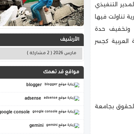
لمدير التنفيذي
ة تناولت فيها
م وتخفيف حدة
الأرشيف
 العربية كجسر
مواقع قد تهمك
blogger
adsense
الحقوق بجامعة
google console
gemini