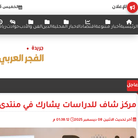
للإعلان
الخميس 6 أغسطس 2026
الرئيسية
أخبار متنوعة
اقتصاد
الاخبار المحلية
الدين
الفن والأدب
حوادث
ريا
عاجل
مركز شاف للدراسات يشارك في منتدى 
أخر تحديث
الاثنين 08 ديسمبر 2025
01:38:12 م