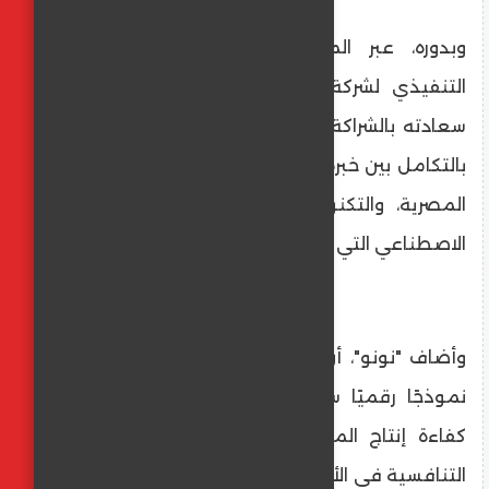
وبدوره، عبر المهندس أحمد نونو، الرئيس
التنفيذي لشركة "أندوز" للتصنيع الذكي، عن
سعادته بالشراكة مع شركة "سكر مكة"، مشيدًا
بالتكامل بين خبرة شركة "سكر مكة" في السوق
المصرية، والتكنولوجيا الحديثة وحلول الذكاء
الاصطناعي التي تقدّمها "أندوز".
وأضاف "نونو"، أن التعاون بين الطرفين سيتيح
نموذجًا رقميًا سيكون له أثر مباشر في رفع
كفاءة إنتاج المصانع المصرية وتعزيز قدرتها
التنافسية في الأسواق العالمية، مما سينعكس