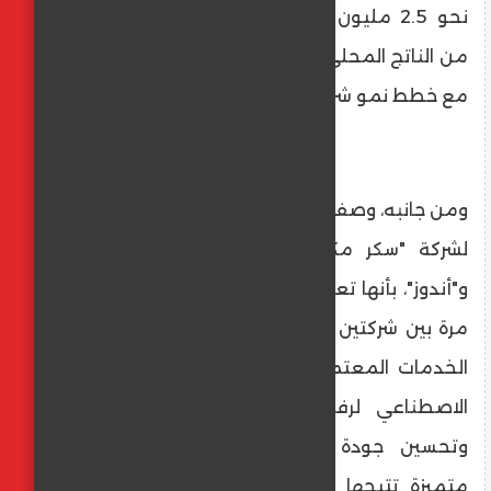
نحو 2.5 مليون عامل ويساهم بحوالي 3.4%
من الناتج المحلي الإجمالي للبلاد، وهو ما يتفق
مع خطط نمو شركة "سكر مكة" .
ومن جانبه، وصف السيد/ معتز سكر، المدير العام
لشركة "سكر مكة"، الشراكة بين "سكر مكة"
و"أندوز"، بأنها تعاون فريد من نوعه يحدث لأول
مرة بين شركتين مصريتين لإتاحة هذا النوع من
الخدمات المعتمدة على أحدث تقنيات الذكاء
الاصطناعي لرفع الإنتاجية وتقليل التكاليف
وتحسين جودة المنتج النهائي، في خدمة
متميزة تتيحها الشركة لجميع فئات عملائها،