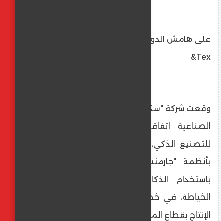
على هامش الدورة الـ 22 لمعرض "Egypt Stitch
&Tex
وقعت شركة "سكر مكة" لتجارة ماكينات الخياطة
الصناعية اتفاقية شراكة مع شركة "أندوز"
للتصنيع الذكي، بهدف تزويد السوق المصرية
بأنظمة "جارمنت آي أو" للتصنيع المتطور
باستخدام الذكاء الاصطناعي في ماكينات
الخياطة، في خطوة تسهم في دعم عمليات
الإنتاج بقطاع الملابس الجاهزة في مصر.