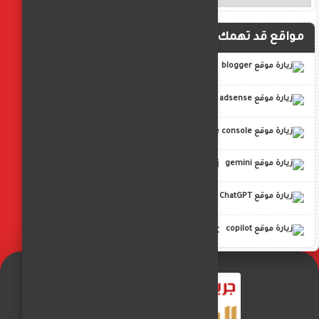
مواقع قد تهمك
blogger
adsense
google console
gemini
ChatGPT
copilot