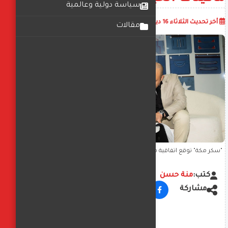
سياسة دولية وعالمية
أضف تعليق
أخر تحديث
الثلاثاء 16 ديسمبر 2025
03:45:58 م
مقالات
"سكر مكة" توقع اتفاقية مع "أندوز" للتصنيع الذكي لتوفير أنظمة مبتكرة
ترفع جودة إنتاج ماكينات الخياطة بنسبة 40٪
كتب:
منة حسن
مشاركة