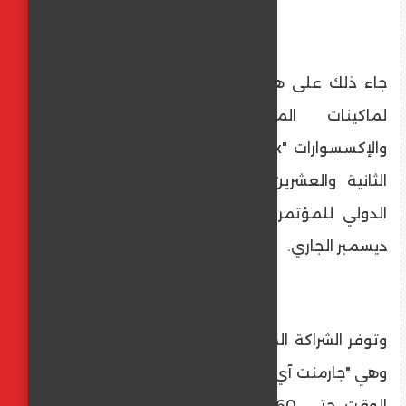
جاء ذلك على هامش انعقاد المعرض الدولي
لماكينات الملابس وتقنيات الطباعة
والإكسسوارات "Egypt Stitch &Tex" في دورته
الثانية والعشرين، والذي أقيم بمركز القاهرة
الدولي للمؤتمرات خلال الفترة من 4 إلى 7
ديسمبر الجاري.
وتوفر الشراكة الموقعة تقنية تصنيع متطورة
وهي "جارمنت آي أو" التي تسهم في خفض هدر
الوقت حتى 60٪، ورفع الإنتاجية بنسبة 15–