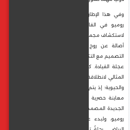
وفي هذا الإطار المرموق، تفتح منصة ألفا
روميو في القاعة 5 أبوابها أمام الجمهور
لاستكشاف مجموعة طرازات تجسد التعبير الأكثر
أصالة عن روح العلامة، حيث يلتقي جمال
التصميم مع التكنولوجيا وقمة الأحاسيس خلف
عجلة القيادة. كما يمثل هذا الحدث التوقيت
المثالي لانطلاقة عام 2026 المليء بالطموح
والحيوية؛ إذ يتم في يوم الافتتاح الكشف عن
معاينة حصرية تمهّد لسلسلة من الابتكارات
الجديدة المصممة لتعميق حضور وهوية ألفا
روميو، ولبدء عام يفيض بالشغف والطابع
الرياضي. رحلةٌ تقود العلامة نحو محطة 116