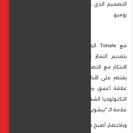
التصميم الذي يمكن التعرف عليه فورًا كألفا
روميو.
مع Tonale الجديدة، تجدد العلامة التزامها
بتقديم التميّز الإيطالي للعالم، حيث يلتقي
الابتكار مع التصميم ومشاعر القيادة. تطورٌ لا
يقتصر على الأداء فحسب، بل يهدف إلى بناء
علاقة أعمق بين السيارة والسائق، حيث تعزز
التكنولوجيا الشغف، ويستحضر كل تفصيل إرث
علامة الـ "بيشوني".
وباختصار، أصبح معرض بروكسل للسيارات نقطة