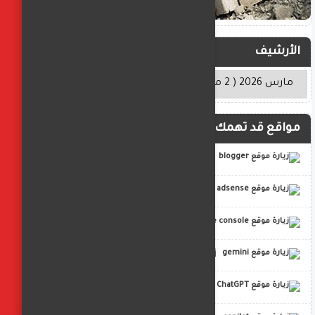
الأرشيف
مواقع قد تهمك
blogger
adsense
google console
gemini
ChatGPT