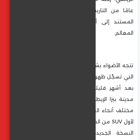
عامًا من التاريخ، مؤكدة استمرارية تطورها
المستند إلى أسس راسخة وهوية واضحة
المعالم.
تتجه الأضواء بشكل خاص إلى Tonale الجديدة،
التي تسجّل ظهورها الأول في السوق البلجيكي
بعد أشهر قليلة من إطلاقها العالمي في
مدينة بيزا الإيطالية، بحضور 250 صحفيًا من
مختلف أنحاء العالم. وباعتبارها تطورًا طبيعيًا
لأول SUV من الفئة C في تاريخ العلامة، ترتقي
النسخة الجديدة بالطابع الرياضي وجاذبية