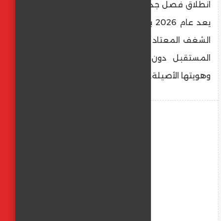
انطلاق فصل جديد في مسيرة ألفا روميو، حيث
يعد عام 2026 بعام ديناميكي وطموح، تحركه
الشغف المعتاد والعزيمة الراسخة على صناعة
المستقبل دون التفريط في جوهر العلامة
وهويتها الأصيلة.