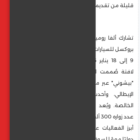
قليلة من تقديمها لوسائل الإعلام العالمية.
تشارك ألفا روميو في الدورة 102 من معرض
بروكسل للسيارات، المقرر إقامته خلال الفترة من
9 إلى 18 يناير 2026، من خلال منصة عرض
لافتة صُممت لتروي مسيرة تطور علامة الـ
"بيشوني" عبر مزيج متقن من أرقى التصميم
الإيطالي، وأحدث التقنيات، ومتعة القيادة
الخالصة. ويُعد معرض بروكسل - الذي تجاوز
عدد زواره 300 ألف زائر العام الماضي - واحدًا من
أبرز الفعاليات على الساحة الأوروبية، ومقياسًا
دوليًا مهمًا لسوق السيارات.