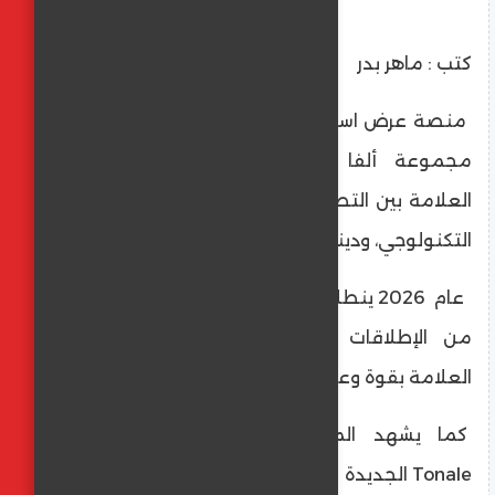
كتب : ماهر بدر
منصة عرض استثنائية في القاعة 5، تستعرض
مجموعة ألفا روميو وتحكي قصة تطور
العلامة بين التصميم الإيطالي الأصيل، والابتكار
التكنولوجي، وديناميكيات القيادة.
عام 2026 ينطلق بمعاينة خاصة تمهّد لدورة
من الإطلاقات الجديدة التي تعكس هوية
العلامة بقوة وعمق أكبر.
كما يشهد المعرض الظهور الأول لسيارة
Tonale الجديدة في السوق البلجيكي، بعد أشهر