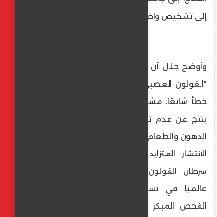
إلى تشخيص واضح.
وأوضح جلال أن الاعتماد المتكرر على تشخيص
"القولون العصبي" دون فحوصات كافية يمثل
خطأ شائعًا، مشيرًا إلى أن الإسهال المزمن قد
ينتج عن عدم تحمل اللاكتوز، أو قصور هضم
الدهون والطعام، أو قصور البنكرياس، فضلًا عن
الانتشار المتزايد لـ جيوب القولون. وأكد أن
سرطان القولون أصبح يحتل المرتبة الثالثة
عالميًا في نسب الإصابة، مشددًا على أن
الفحص المبكر بعد سن 45 عامًا واكتشاف