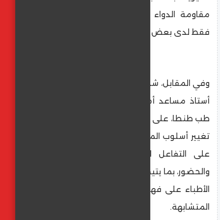
مقاومة الدواء قد تعني اعتماد بروتوكولين
فقط لدى بعض المرضى في المستقبل.
وفي المقابل، شدد الدكتور محمد مختار مبروك،
أستاذ مساعد أمراض الباطنة والمناظير بكلية
طب طنطا، على أن ما يميز مؤتمر هذا العام هو
تغيير أسلوب المناقشات بين الأطباء، مع التركيز
على التفاعل المباشر بين مقدمي الحالات
والحضور، بما يتيح تبادلًا حقيقيًا للخبرات ويساعد
الأطباء على فهم الفروق الدقيقة بين الحالات
المتشابهة.