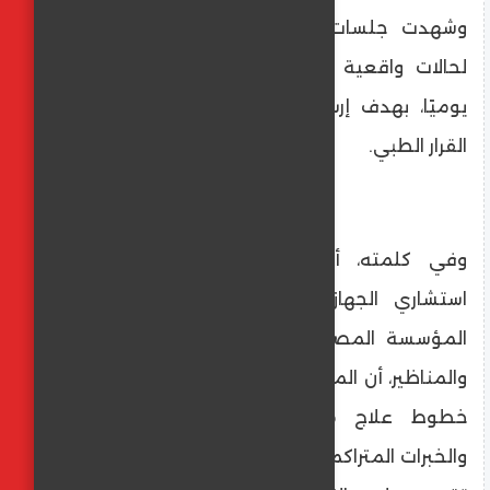
وشهدت جلسات المؤتمر مناقشة موسعة
لحالات واقعية تواجه الأطباء داخل العيادات
يوميًا، بهدف إرساء أساليب عملية في اتخاذ
القرار الطبي.
وفي كلمته، أكد الدكتور محمد خورشيد،
استشاري الجهاز الهضمي والمناظير ورئيس
المؤسسة المصرية لمطوري الجهاز الهضمي
والمناظير، أن المؤتمر هذا العام ركّز على تطوير
خطوط علاج محلية مبنية على التجارب
والخبرات المتراكمة، موضحًا أن فلسفة المؤتمر