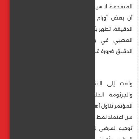
المتقدمة، لا سيما الفحوصات المناعية. وأوضح
أن بعض أورام القولون، أو التهابات القولون
الدقيقة، تظهر بأعراض مشابهة تمامًا للقولون
العصبي في بدايتها، ما يجعل التشخيص
الدقيق ضرورة قصوى.
ولفت إلى الانتشار الواسع لارتجاع المريء
والجرثومة الحلزونية في مصر، مؤكدًا أن
المؤتمر تناول أهمية دمج التغذية العلاجية بدلًا
من اعتماد نمط المنع الكامل للطعام، من خلال
توجيه المرضى لأطعمة تقلل الالتهاب وتحسن