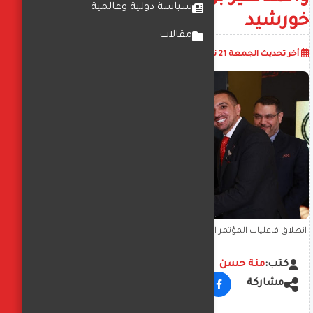
سياسة دولية وعالمية
خورشيد
مقالات
أضف تعليق
أخر تحديث
الجمعة 21 نوفمبر 2025
05:25:07 م
انطلاق فاعليات المؤتمر السادس للمؤسسة المصرية لمطوري الجهاز
الهضمي والمناظير برئاسه د. محمد خورشيد
كتب:
منة حسن
مشاركة