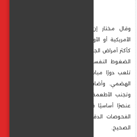
وقال مختار إن الجمعيات العالمية، سواء
الأمريكية أو الأوروبية، تصنّف الارتجاع المريئي
كأكثر أمراض الجهاز الهضمي شيوعًا، مؤكدًا أن
الضغوط النفسية والتوتر والمشاعر السلبية
تلعب دورًا مباشرًا في تفاقم أمراض الجهاز
الهضمي. وأضاف أن تحسين نمط التغذية
وتجنب الأطعمة الدسمة والمصنعة يمثلان
عنصرًا أساسيًا في العلاج، إلى جانب أهمية
الفحوصات الدقيقة للوصول إلى التشخيص
الصحيح.