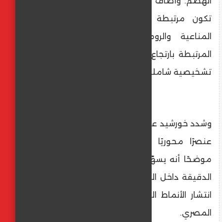
الهضم. وأضاف أن أمراض الجهاز الهضمي قد
تكون مرتبطة بأجهزة أخرى مثل الأمراض
المناعية والروماتيزمية، أو أمراض القلب
المرتبطة بارتجاع المريء، وهو ما يستلزم رؤية
تشخيصية شاملة.
وشدد خورشيد على أن الذكاء الاصطناعي أصبح
عنصرًا محوريًا في التشخيص عبر المناظير،
موضحًا أنه يسهّل على الطبيب رصد التغيرات
الدقيقة داخل القناة الهضمية، خاصة في ظل
انتشار الأنماط الغذائية الدسمة في المجتمع
المصري.