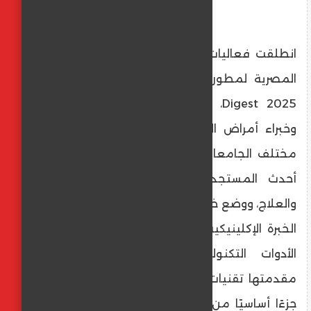
انطلقت فعاليات المؤتمر السادس للمؤسسة
المصرية لمطوري الجهاز الهضمي والمناظير،
Digest 2025، بمشاركة واسعة من أساتذة
وخبراء أمراض الجهاز الهضمي والمناظير من
مختلف الجامعات والمراكز المتخصصة، لبحث
أحدث المستجدات العلمية في التشخيص
والعلاج، ووضع خطوط علاج محلية تعتمد على
الخبرة الإكلينيكية، إضافة إلى استعراض أحدث
الأدوات التكنولوجية في المناظير، وفي
مقدمتها تقنيات الذكاء الاصطناعي التي باتت
جزءًا أساسيًا من منظومة التشخيص الحديثة.