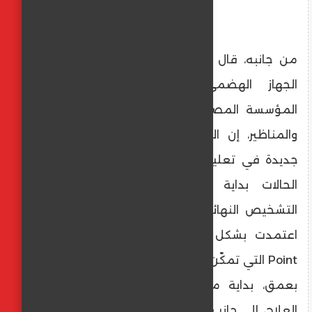
من جانبه، قال الدكتور أحمد جلال، استشاري
الجهاز الهضمي والكبد وأحد مؤسسي
المؤسسة المصرية لمطوري الجهاز الهضمي
والمناظير، إن المؤتمر ركّز على صياغة رؤية
جديدة في تعليم الأطباء كيفية التعامل مع
الحالات بداية من ظهور الأعراض وحتى
التشخيص النهائي. وأضاف أن النسخة الحالية
اعتمدت بشكل موسّع على منهجية Case
Point التي تمكّن الطبيب من دراسة مرض واحد
بعمق، بداية من المسار التشخيصي وحتى
العلاج، إلى جانب مناقشة الحالات التي لا تصل