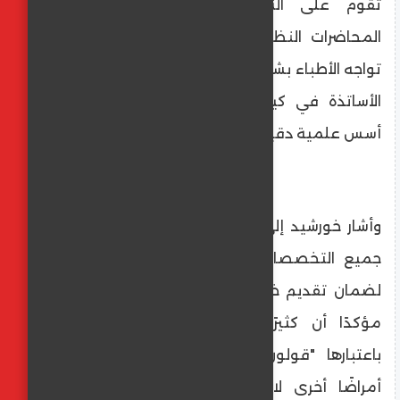
تقوم على النقاشات التفاعلية أكثر من
المحاضرات النظرية، عبر عرض حالات حقيقية
تواجه الأطباء بشكل يومي، والاستماع إلى خبرات
الأساتذة في كيفية إدارة هذه الحالات وفق
أسس علمية دقيقة.
وأشار خورشيد إلى أن المؤتمر حرص على دمج
جميع التخصصات المرتبطة بالجهاز الهضمي
لضمان تقديم خدمة طبية متكاملة للمريض،
مؤكدًا أن كثيرًا من الحالات التي تُشخَّص
باعتبارها "قولون عصبي" قد تُخفي خلفها
أمراضًا أخرى لا تُكتشف إلا عبر الفحوصات