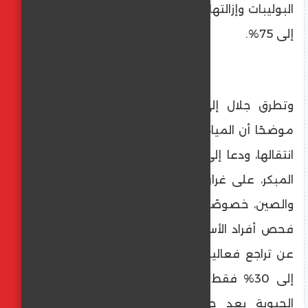
البوليبات وإزالتها يقي من الإصابة بنسبة تصل
إلى 75%.
وتطرق جلال إلى انتشار الجرثومة الحلزونية،
موضحًا أن المياه غير الآمنة تعد من أبرز طرق
انتقالها، ودعا إلى إطلاق برامج وطنية للكشف
المبكر، على غرار التجارب المطبقة في اليابان
والصين، خصوصًا للعاملين في المطاعم، مع
فحص أفراد الأسرة عند إصابة أحدهم. وكشف
عن تراجع فعالية بعض البروتوكولات العلاجية
إلى 30% فقط نتيجة الإفراط في المضادات
الحيوية بعد جائحة كورونا، محذرًا من أن