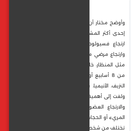
وأوضح مختار أن أمراض الارتجاع المريئي تمثل
إحدى أكثر المشكلات شيوعًا، لكنها تتنوع بين
ارتجاع فسيولوجي يمكن أن يتحسن سريعًا،
وارتجاع مرضي مزمن يتطلب فحوصات دقيقة
مثل المنظار، خاصة إذا استمرت الأعراض لأكثر
من 8 أسابيع أو ظهرت علامات تحذيرية مثل
النزيف، الأنيميا، فقدان الوزن أو صعوبة البلع.
ولفت إلى أهمية التفريق بين الارتجاع الوظيفي
والارتجاع العضوي الناتج عن ضعف عضلة
المريء أو الحجاب الحاجز، مشيرًا إلى أن الأعراض
تختلف من شخص لآخر رغم وحدة المرض.