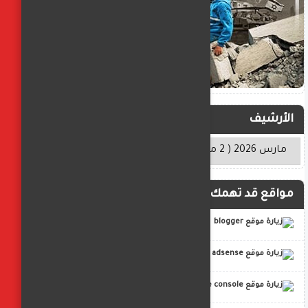
الأرشيف
مواقع قد تهمك
blogger
adsense
google console