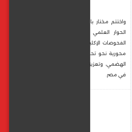
واختتم مختار بالتأكيد على أن تطوير أساليب
الحوار العلمي بين الأطباء، والاعتماد على
الفحوصات الإكلينيكية الدقيقة، يمثلان خطوة
محورية نحو تحسين نتائج علاج أمراض الجهاز
الهضمي، وتعزيز وعي الأطباء والفريق الطبي
في مصر.