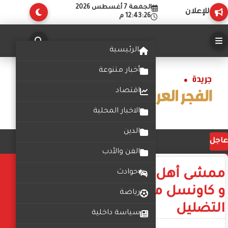
الجمعة 7 أغسطس 2026
للإعلان
12:43:27 م
الرئيسية
أخبار متنوعة
اقتصاد
الاخبار المحلية
الدين
عاجل
الفن والأدب
ممشى أهل مصر يواصل نجاحه…
حوادث
و كاونسل ماسترز ترد على حملات
رياضة
التضليل
سياسة داخلية