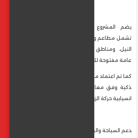
يضم المشروع منظومة خدمات متكاملة
تشمل مطاعم وكافيهات بإطلالات مباشرة على
النيل، ومناطق ترفيهية وثقافية ومساحات
عامة مفتوحة للجمهور.
كما تم اعتماد منظومة إلكترونية وبوابات دخول
ذكية وفق معايير المدن الحديثة، بما يضمن
انسيابية حركة الزوار والحفاظ على أصول الدولة.
دعم السياحة والصناعات الإبداعية