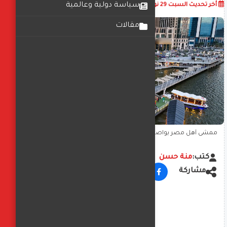
أضف تعليق
سياسة دولية وعالمية
أخر تحديث
السبت 29 نوفمبر 2025
09:16:33 م
مقالات
ممشى أهل مصر يواصل نجاحه… و كاونسل ماسترز ترد على حملات
التضليل
كتب:
منة حسن
مشاركة