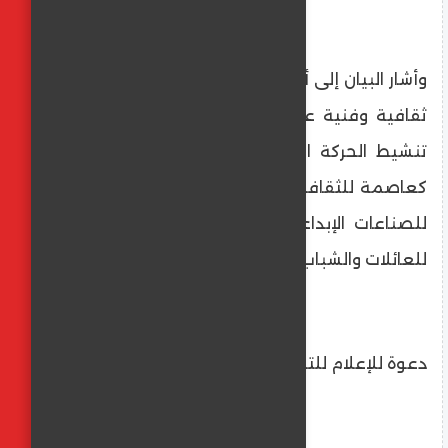
وأشار البيان إلى أن الممشى يستضيف فعاليات
ثقافية وفنية على مدار العام، ما يسهم في
تنشيط الحركة السياحية وتعزيز مكانة القاهرة
كعاصمة للثقافة والترفيه، بالإضافة إلى دعمه
للصناعات الإبداعية وتوفير بيئة حضارية آمنة
للعائلات والشباب.
دعوة للإعلام للتحقق من المصادر الرسمية