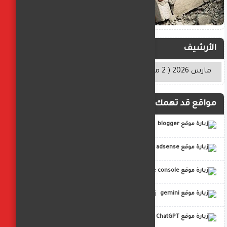
الأرشيف
مواقع قد تهمك
blogger
adsense
google console
gemini
ChatGPT