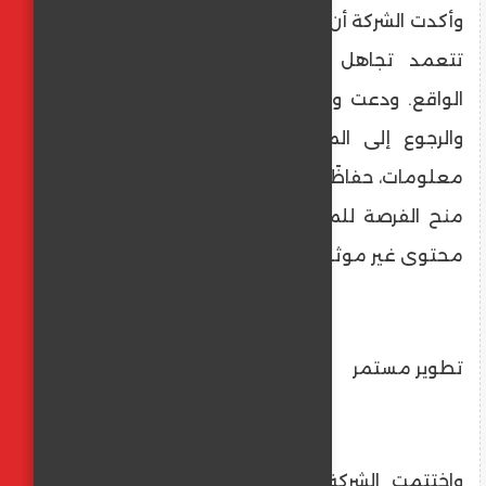
وأكدت الشركة أن الحملة الموجهة ضد المشروع
تتعمد تجاهل الحقائق المثبتة على أرض
الواقع. ودعت وسائل الإعلام إلى تحري الدقة
والرجوع إلى المصادر الرسمية قبل نشر أي
معلومات، حفاظًا على المهنية الإعلامية وعدم
منح الفرصة للمنصّات المعادية لاستغلال أي
محتوى غير موثوق.
تطوير مستمر
واختتمت الشركة بيانها بالتأكيد على استمرار