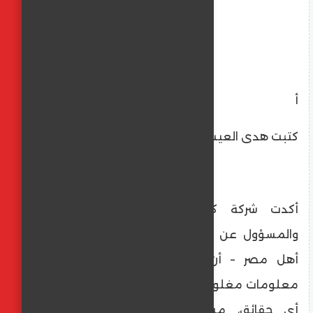
أ
كتبت هدى العيسوى
أكدت شركة كاونسل ماسترز – المشغّل
والمسؤول عن إدارة جزء من مشروع ممشى
أهل مصر – أن ما يتم تداوله مؤخرًا من
معلومات مغلوطة حول المشروع لا يستند إلى
أي حقائق، مشددة على استمرار تحقيق