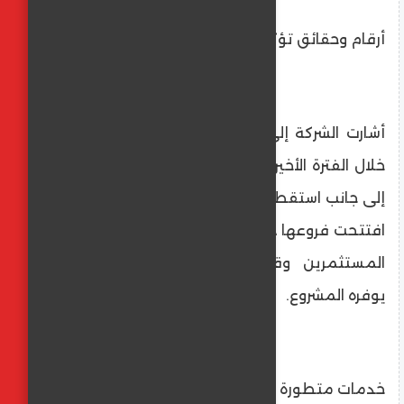
أرقام وحقائق تؤكد النجاح
أشارت الشركة إلى أن ممشى أهل مصر سجّل
خلال الفترة الأخيرة أكثر من 300 ألف زائر شهريًا،
إلى جانب استقطاب نحو 35 علامة تجارية دولية
افتتحت فروعها داخل الممشى، بما يعكس ثقة
المستثمرين وقوة المناخ الاقتصادي الذي
يوفره المشروع.
خدمات متطورة ومعايير عالمية