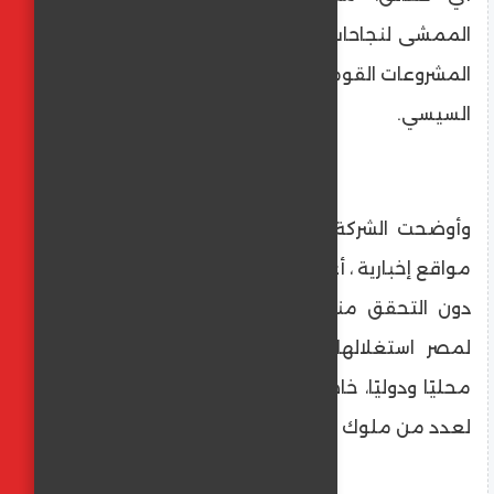
الممشى لنجاحات موثقة تعزز مكانته كأحد أبرز
المشروعات القومية في عهد الرئيس عبد الفتاح
السيسي.
وأوضحت الشركة أن بعض المنصّات، بما فيها
مواقع إخبارية ، أعادت نشر معلومات غير دقيقة
دون التحقق منها، ما أتاح للقنوات المعادية
لمصر استغلالها لتشويه مشروع أثبت نجاحه
محليًا ودوليًا، خاصة بعد أن أصبح مؤخرًا وجهة
لعدد من ملوك ورؤساء وحكومات دول أوروبية.