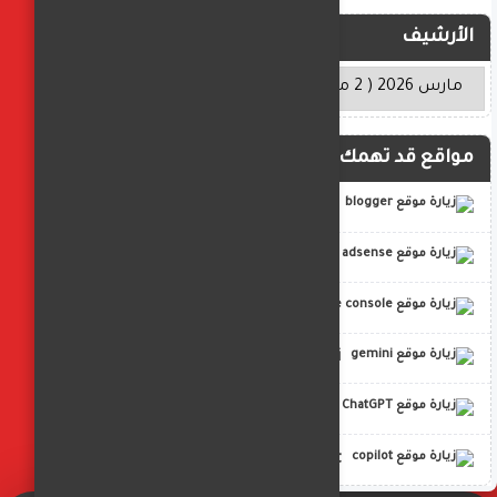
الأرشيف
مواقع قد تهمك
blogger
adsense
google console
gemini
ChatGPT
copilot