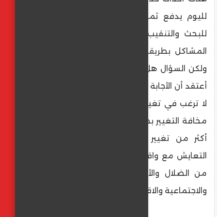
لليوم يدفع ثمنها، ولو تشجع أحد المفكرين
للبحث والتنقيب عن جذور مشكلة من هذه
المشاكل بطريقة أو بأخرى سيصل لمكان ما،
ولكن السؤال هل ما توصل له قابل للتطبيق؟
أعتقد أن الأجابة "لا" والسبب ليس في أن الناس
لا ترغب في تغيير واقعها الأليم بل السبب هو
مخافة التغيير بحد ذاته. الواقع المؤلم مناسب
أكثر من تغيير يقود الى منطقة مجهولة.
التعايش مع واقع مشابه للأخرين يحمل الكثير
من الضلال والألم والخوف والأزمات النفسية
والاجتماعية والاقتصادية أفضل للأسف.