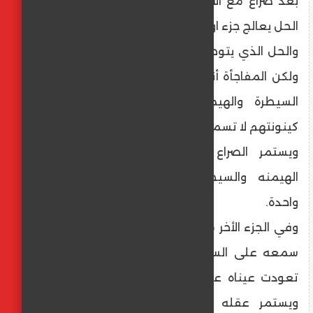
بعد صراع مع آلالم متتالية يتوصل لحل، وهذا
الحل يعالج جزء او كل أزماته.
والحل الذي يتوصل له يتهافت الناس لتطبيقه،
ولكن المفاجأة أنه لا يعمل معهم. ولكن نزعة
السيطرة والهيمنه التي أصبحت جزء من
كينونتهم لا تسمح لهم بتصديق ذلك.
ويستمر الصراع مع الأزمات وتستمر معه
الهيمنه والسيطرة وكأنهما وجهان لعملة
واحدة.
وفي الجزء الأخر من المعادلة، يستمر من تعود
سمعه على السماع في السماع ويستمر من
تعودت عيناه على الرؤية في رؤيا أمور أخرى،
ويستمر عقله في الوصول لمدارك جديدة