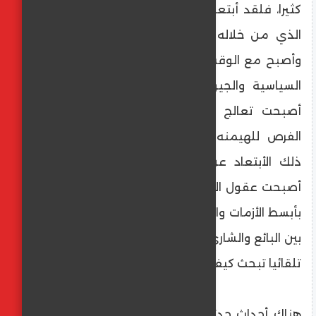
كثيرا، فلقد أبتعد العالم عن المصدر الحقيقي
الذي من خلاله يستطيع أمتلاك حياة كريمة
وأصبح مع الوقت أقرب للوهم. حتى الصراعات
السياسية والجيوسياسية والقضايا الاجتماعية
أصبحت تعالج من خلال الصراع على أنتهاز
الفرص للهيمنه ولفرض النفوذ والسبب وراء
ذلك الأبتعاد عن التفكر العميق حتى بالكاد
أصبحت عقول الناس غير قادرة عن التفكر حتى
بأبسط الأزمات والخلافات العارضة كخلاف يحدث
بين البائع والشاري في السوبرماركت البسيط، بل
تلقائيا تبحث كيف تبسط نفوذها وسيطرتها
هناك أحداث حدثت في الماضي ما زال العالم