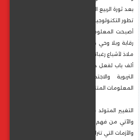
بعد ثورة الربيع العربي وموجة الأنفتاح من خلال
تطور التكنولوجيا
أصبحت المعلومات متناثرة في كل مكان بلا
رقابة وبلا وحي ضمير، وكل من كان يبحث عن
ملاذ لأشباع رغباته النفسية المكبوته يجد اليوم
ألف باب لفعل ذلك وتقف الأسرة والمؤسسات
التربوية والاجتماعية عاجزة أمام أعصار
المعلومات المتناثرة هنا وهناك.
التغيير المتولد من مَلكة العقل والقلب معاً،
والآتي من فهم ماهية العالم وفهم مشاكلنا
والأزمات التي تتراكم عام بعد الأخر أصبح معقداً