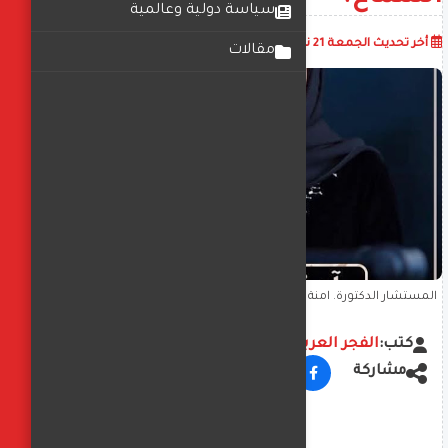
سياسة دولية وعالمية
أضف تعليق
أخر تحديث
الجمعة 21 نوفمبر 2025
12:27:38 م
مقالات
المستشار الدكتورة. آمنة الريسي :بين سطوة المعلومة وخوف التغيير…
لماذا توقفت عقولنا عن السماع؟
كتب:
الفجر العربي
مشاركة