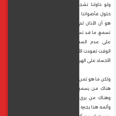
ولو حاولنا تشجيع الناس للتفكر وللبحث عن
حلول فأصواتنا لن تلاقي أذان صاغية والسبب
هو أن الأذان لم تعد تسمع. الخوف جعلها لا
تسمع، ما قد تسمعه مؤلم كثيراً فبرمجة أذني
على عدم السماع يحميني من الألم، فمع
الوقت تعودت الأذان على عدم السماع وتعودت
الأجساد على الهروب من الألم لأنه أكثر راحة.
ولكن ما هو ثمن ذلك؟
هناك من يسمع حتى ولو كان السمع مؤلم،
وهناك من يرى حتى ولو كان ما يراه مؤلم.
وألمه هذا يجبره على التحرك لإيجاد حل وبالفعل