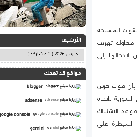
قوات المسلحة
الأرشيف
 محاولة تهريب
لإدخالها إلى
مواقع قد تهمك
 بأن قوات حرس
blogger
السورية باتجاه
adsense
قواعد الاشتباك
google console
ن السيطرة على
gemini