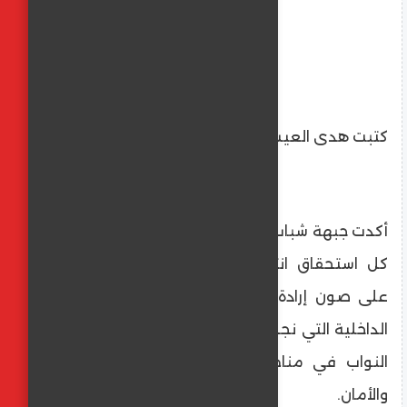
كتبت هدى العيسوى
أكدت جبهة شباب الصحفيين أن الأنظار تتجه مع
كل استحقاق انتخابي إلى المؤسسات القادرة
على صون إرادة الشعب، وفي مقدمتها وزارة
الداخلية التي نجحت في تأمين انتخابات مجلس
النواب في مناخ اتسم بالانضباط والشفافية
والأمان.