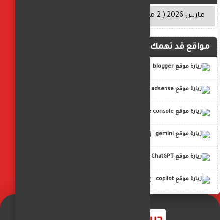
مواقع قد تهمك
blogger
adsense
google console
gemini
ChatGPT
copilot