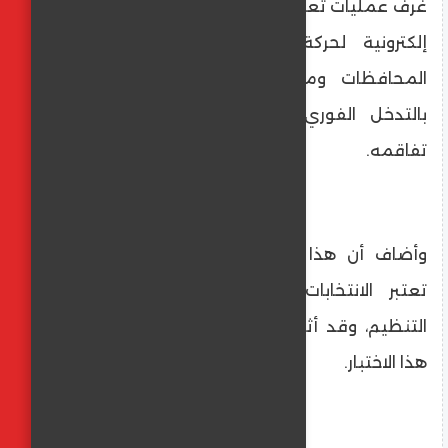
غرف عمليات تعمل على مدار الساعة، ومتابعة
إلكترونية لحركة اللجان، وربطًا لحظيًا بين
المحافظات ومركز اتخاذ القرار، بما يسمح
بالتدخل الفوري لمعالجة أي موقف قبل
تفاقمه.
وأضاف أن هذا التكامل التقني يعكس رؤية
تعتبر الانتخابات اختبارًا لقدرة الدولة على
التنظيم، وقد أثبتت وزارة الداخلية نجاحها في
هذا الاختبار.