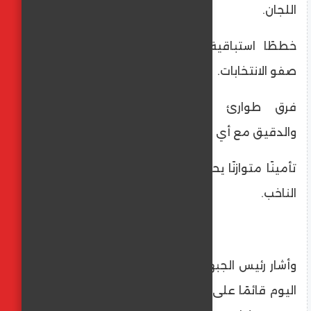
اللجان.
خططًا استباقية لإحباط أي محاولات لتعكير
صفو الانتخابات.
فرق طوارئ متخصصة للتعامل السريع
والدقيق مع أي طارئ.
تأمينًا متوازنًا يحفظ الأمن دون المساس بحرية
الناخب.
وأشار رئيس الجبهة إلى أن العمل الأمني أصبح
اليوم قائمًا على منظومة تقنية متطورة تضم