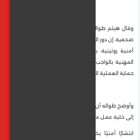
وقال هيثم طواله، رئيس الجبهة، في تصريحات
صحفية، إن دور الوزارة لم يكن يومًا مجرد إجراءات
أمنية روتينية، بل مهمة وطنية تندمج فيها
المهنية بالواجب، وتعكس مسؤولية كبيرة في
حماية العملية الانتخابية.
وأوضح طواله أن الوزارة تحولت خلال أيام الاقتراع
إلى خلية عمل متكاملة، شملت:
انتشارًا أمنيًا يضمن انسيابية الحركة بمحيط