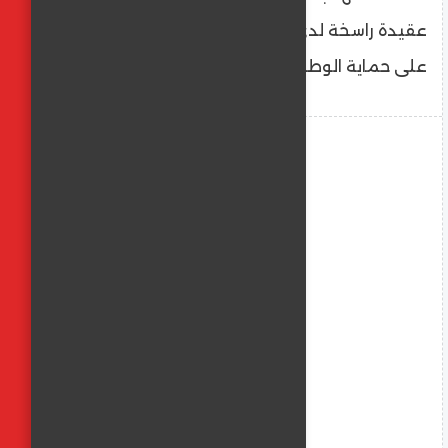
عقيدة راسخة لدى رجالها ونسائها الذين أقسموا
على حماية الوطن وإرادة شعبه.