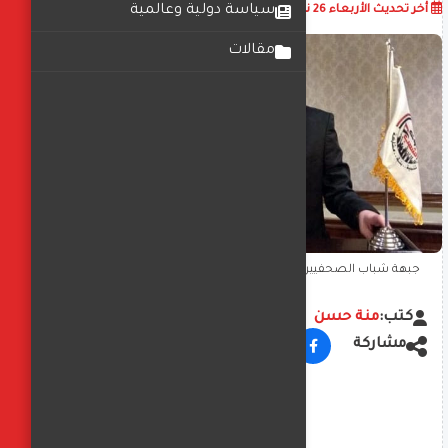
أضف تعليق
سياسة دولية وعالمية
أخر تحديث
الأربعاء 26 نوفمبر 2025
05:43:34 م
مقالات
جبهة شباب الصحفيين: وزارة الداخلية نموذج يحتذى به في تأمين
إنتخابات النواب
كتب:
منة حسن
مشاركة