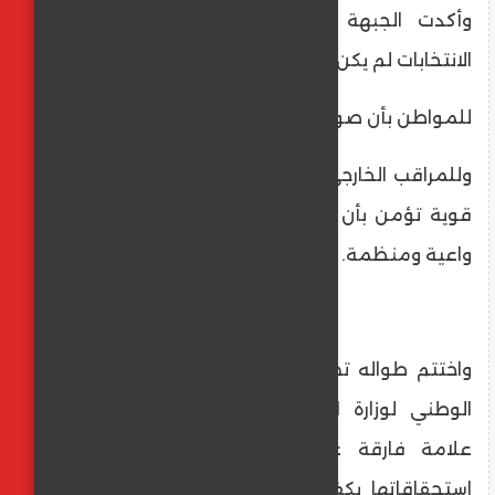
وأكدت الجبهة أن ما قدمته الوزارة خلال
الانتخابات لم يكن مجرد تأمين، بل رسالة واضحة:
للمواطن بأن صوته محفوظ وحقه مصان.
وللمراقب الخارجي بأن الدولة تمتلك مؤسسات
قوية تؤمن بأن الديمقراطية تحتاج إلى حماية
واعية ومنظمة.
واختتم طواله تصريحاته بالتأكيد على أن الدور
الوطني لوزارة الداخلية في الانتخابات يمثل
علامة فارقة على قدرة الدولة في إدارة
استحقاقاتها بكفاءة ومسؤولية، مستندة إلى