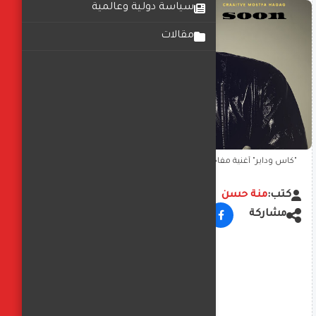
سياسة دولية وعالمية
مقالات
"كاس وداير" أغنية مفاجأة بصوت مصطفى حجاج ويطرحها قريبا
كتب:
منة حسن
مشاركة