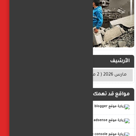
الأرشيف
مواقع قد تهمك
blogger
adsense
google console