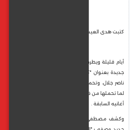
كتبت هدى العيسوى
أيام قليلة ويطرح النجم مصطفى حجاج أغنية
جديدة بعنوان "كاس وداير" من ألحانه وكلمات
ناصر جلال، وتحمل الأغنية عدد من المفاجئات
لما تحملها من فكرة جديدة كما تعود حجاج في
أغانيه السابقة .
وكشف مصطفى حجاج أنه يحضر حالياً لألبوم
جديد وصفه بـ"المفاجأة" لجمهوره، موضحاً أن