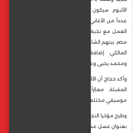
الألبوم سيكون من إنتاجه الشخصي، ويضم
عدداً من الأغاني المتنوعة، ويتعاون حجاج في
العمل مع نخبة من أبرز صناع الموسيقى في
مصر، بينهم الشاعر تامر حسين، والقاياتي، وأحمد
المالكي، إضافة إلى الملحنين وليد سعد
ومحمد يحيى وعزيز الشافعي.
وأكد حجاج أن الألبوم الجديد سيطرح خلال الفترة
المقبلة، معبّراً عن حماسه لتقديم شكل
موسيقي مختلف لجمهوره.
وطرح مؤخرا النجم مصطفى حجاج أحدث أغانيه
بعنوان عسل عسل من ألبوم لسة حبيبي، وهي