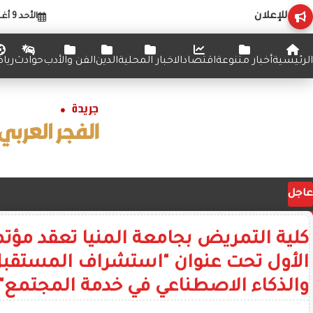
للإعلان
الأحد 9 أغسطس 2026
الرئيسية
أخبار متنوعة
اقتصاد
الاخبار المحلية
الدين
الفن والأدب
حوادث
ريا
عاجل
كلية التمريض بجامعة المنيا تعقد مؤتم
الأول تحت عنوان "استشراف المستقبل
والذكاء الاصطناعي في خدمة المجتمع"