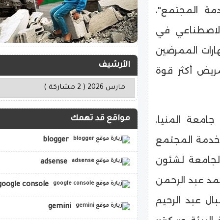
مة المجتمع"،
 الاصطناعي في
هارات الممرضين
الأرشيف
مريض أكثر قوة
جامعة المنيا،
مواقع قد تهمك
 خدمة المجتمع
blogger
الجامعة لشئون
adsense
حمد عبد الرحمن
google console
ال عبد الرحيم
gemini