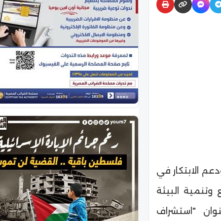
عم الابتكار في
تنمية البيئة
وان "استشراف