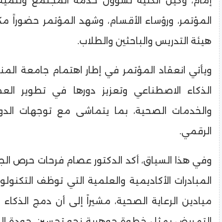
إمام، وكيل الكلية لشؤون خدمة المجتمع وتنمية ا
المؤتمر، ورؤساء الأقسام، وشهد المؤتمر حضوراً م
هيئة التدريس والباحثين والطلاب.
ويأتي انعقاد المؤتمر في إطار اهتمام جامعة المني
الذكاء الاصطناعي وتعزيز دورها في تطوير العم
والخدمات الصحية، بما يتماشى مع توجهات الدول
الرقمي.
وفي هذا السياق، أكد الدكتور عصام فرحات حرص ال
المبادرات الأكاديمية والعلمية التي توظف التكنولو
ميادين الرعاية الصحية، مشيراً إلى أن دمج الذكا
التمريض يمثل خطوة جوهرية نحو تحسين جودة الخد