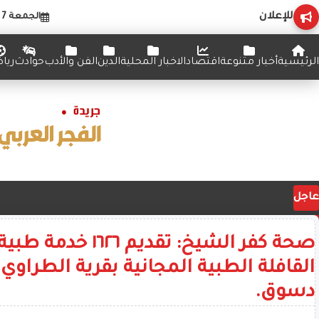
للإعلان
الجمعة 7 أغسطس 2026
الرئيسية
أخبار متنوعة
اقتصاد
الاخبار المحلية
الدين
الفن والأدب
حوادث
ريا
عاجل
صحة كفر الشيخ: تقديم ١٦٢٦ خد
القافلة الطبية المجانية بقرية الطراوي 
دسوق.