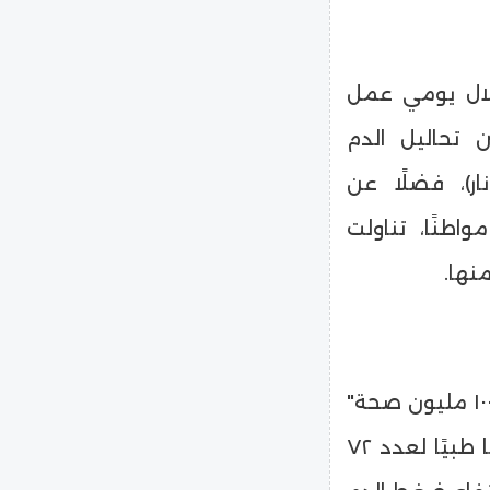
ي على ١٠٠٠ مواطن خلال يومي عمل
 طبيًا ما بين تحاليل الدم
سونار)، فضلًا عن
ندوات للتثقيف الصحي استفاد منها ٢٩٥ مواطنًا، تناولت
نها.
وأنه في إطار استدامة مبادرات الصحة العامة مثل "١٠٠ مليون صحة"
و"افحص واطمئن"، تم خلال القافلة إجراء ١٤٤ فحصًا طبيًا لعدد ٧٢