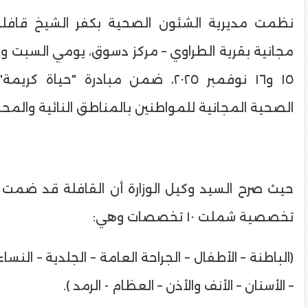
نظمت مديرية الشئون الصحية بكفر الشيخ قافلة
مجانية بقرية الطراوي – مركز دسوق، يومي السبت وا
١٥ و١٦ نوفمبر ٢٠٢٥، ضمن مبادرة "حياة كر
الصحية المجانية للمواطنين بالمناطق النائية والمحر
تخصصية شملت ١٠ تخصصات وهي:
(الباطنة – الأطفال – الجراحة العامة – الجلدية – النسا
– الأسنان – الأنف والأذن – العظام - الرمد ).