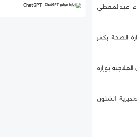
لاء عبدالمعطي
ChatGPT
copilot
رة الصحة بكفر
العلاجية بوزارة
ديرية الشئون