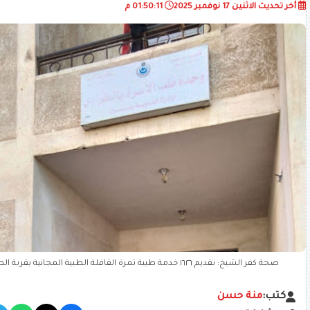
أخر تحديث
الاثنين 17 نوفمبر 2025
01:50:11 م
صحة كفر الشيخ: تقديم ١٦٢٦ خدمة طبية ثمرة القافلة الطبية المجانية بقرية الطراوي – مركز دسوق.
كتب:
منة حسن