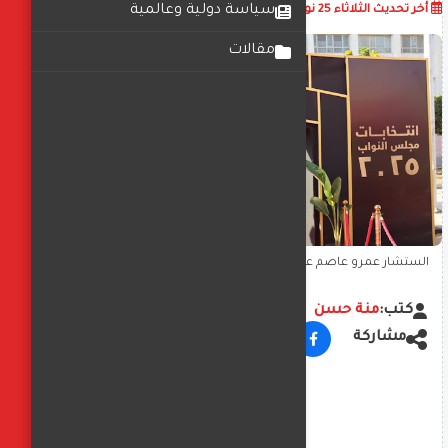
أضف تعليق
سياسة دولية وعالمية
أخر تحديث
الثلاثاء 25 نوفمبر 2025
03:31:04 م
مقالات
الستشار عمرو عاصم عبد الجبار يدلى بصوته في الانتخابات البرلمانية
بالتجمع الخامس
كتب:
منة حسن
مشاركة