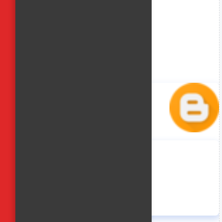
منة حسن