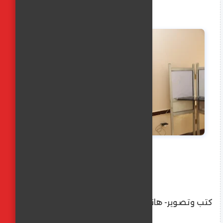
كتب وتصوير- هاني رجب