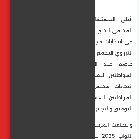
أدلى المستشار عمرو عاصم عبد الجبار
المحامى الكبير بالنقض اليوم الثلاثاء ، بصوته
في انتخابات مجلس النواب بلجنة مدرسة سيزا
النبراوي التجمع الخامس وأشاد المستشار عمرو
عاصم عبد الجبار بالحشود الكثيرة من
المواطنين للمشاركة وادلاء بأصواتهم في
انتخابات مجلس النواب وهذا مدى وعى
المواطنين بالعملية الانتخابية في مصر وتمنى
التوفيق والنجاح للاصلح
وانطلقت المرحلة الثانية من انتخابات مجلس
النواب 2025 للمصريين داخل مصر، ا الإثنين،