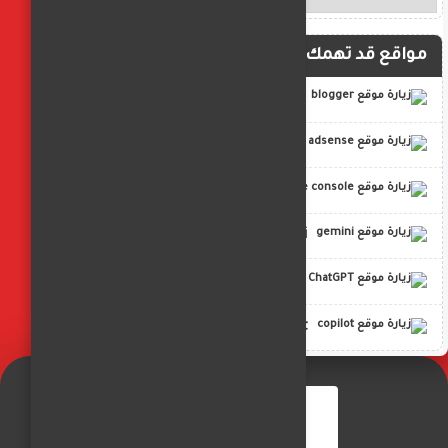
مواقع قد تهمك
blogger
adsense
google console
gemini
ChatGPT
copilot