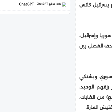
ع يسرائيل كاتس
ChatGPT
copilot
اشتباك تم توقيعها عام 1974 بين سوريا وإسرائيل،
 حرب 6 أكتوبر/ تشرين الأول 1973، بهدف الفصل بين
السوري، ويشتكي
رزقهم الوحيد،
ع) من الغابات،
يش المارة.