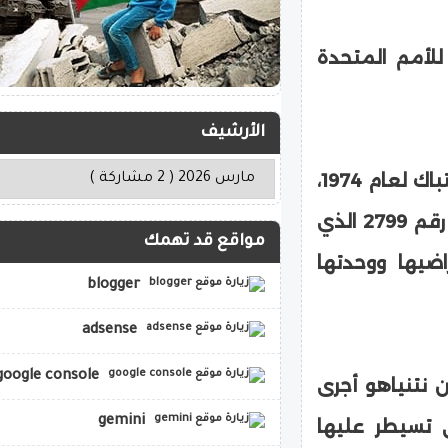
للأمم المتحدة
الأرشيف
ودعا دوجاريك تل أبيب إلى احترام اتفاقية فض الاشتباك لعام 1974،
مضيفا: "كما تتذكرون، دعا مجلس الأمن في قراره رقم 2799 الذي
مواقع قد تهمك
اضيها ووحدتها
blogger
adsense
google console
لت القناة 12 العبرية، إن نتنياهو أجرى
gemini
ي تسيطر عليها