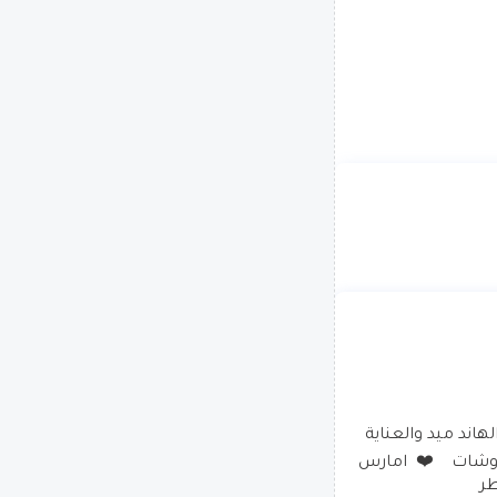
اتابع السياسة العالمية بشكل كبير _ تحليلات سياسية _ اعشق  الهاند ميد والعناية 
بالبيت والصحة _ شغف كبير بالديكورات وتصميم الملابس والمفروشات    ❤️  امارس 
طر