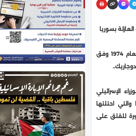
لعازلة بسوريا
ودعت تل أبيب إلى احترام اتفاقية فض الاشتباك لعام 1974 وفق
وجاريك..
راء الإسرائيلي
والتي احتلتها
يرة للقلق على