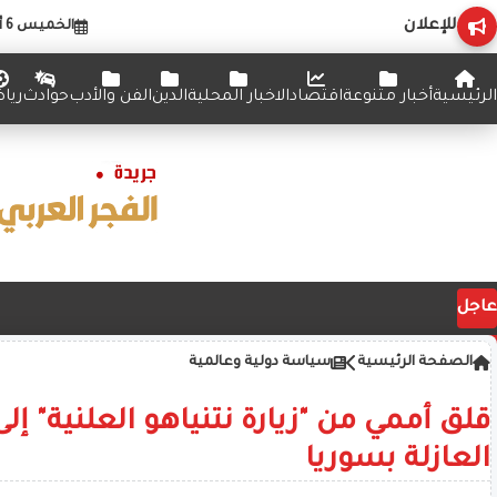
للإعلان
الخميس 6 أغسطس 2026
الرئيسية
أخبار متنوعة
اقتصاد
الاخبار المحلية
الدين
الفن والأدب
حوادث
ريا
عاجل
الصفحة الرئيسية
سياسة دولية وعالمية
قلق أممي من "زيارة نتنياهو العلنية" إل
العازلة بسوريا