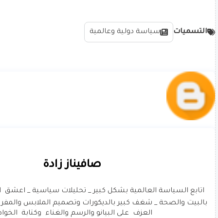
التسميات
سياسة دولية وعالمية
صافيناز زادة
العزف  على البيانو والرسم والغناء  وكتابة  الخوا