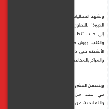
وتشهد الفعاليات تقديم عرض العرائس “الليلة
الكبيرة” بالتعاون مع مسرح القاهرة للعرائس،
إلى جانب تنظيم معارض للفنون التشكيلية
والكتب، وورش فنية متنوعة، على أن تستمر
الأنشطة حتى 25 نوفمبر في عدد من القرى
والمراكز بالمحافظة.
ويتضمن المشروع تقديم عروض وفعاليات فنية
في عدد من القرى والمواقع الثقافية
والتعليمية، من بينها أبيوها والمعصرة وأطسا