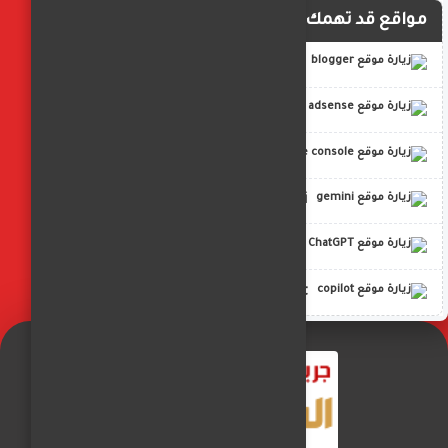
مواقع قد تهمك
blogger
adsense
google console
gemini
ChatGPT
copilot