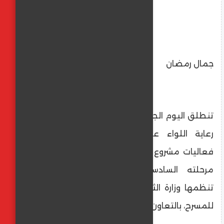
جمال رمضان
تنطلق اليوم الجمعة الموافق 21 نوفمبر، تحت
رعاية اللواء عماد كدواني، محافظ المنيا،
فعاليات مشروع مسرح المواجهة والتجوال في
مرحلته السادسة بمحافظة المنيا، والتي
تنظمها وزارة الثقافة ممثلة في البيت الفني
للمسرح، بالتعاون مع مختلف قطاعات الوزارة.