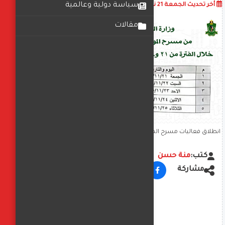
أضف تعليق
سياسة دولية وعالمية
أخر تحديث
الجمعة 21 نوفمبر 2025
11:31:24 ص
مقالات
انطلاق فعاليات مسرح المواجهة والتجوال اليوم.. بعرض “الليلة الكبيرة”
في المنيا
كتب:
منة حسن
مشاركة