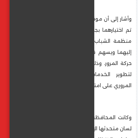
وأشار إلى أن موقعي ساحتي الانتظار الجديدتين
تم اختيارهما بجوار معهد الأورام وبالقرب من
منظمة الشباب، بما يضمن سهولة الوصول
إليهما ويسهم في تحقيق انسياب واضح في
حركة المرور، وذلك في إطار الجهود المستمرة
لتطوير الخدمات العامة وتعزيز الانضباط
المروري على امتداد الكورنيش.
وكانت المحافظة قد أصدرت بيانًا رسميًا على
لسان متحدثها الإعلامي، أكدت فيه أن تخصيص