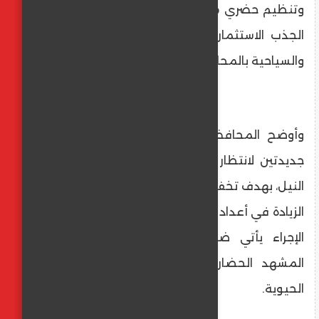
وتنظيم حضري متكامل يُعدان من أهم عناصر
الجذب الاستثماري ودعم الأنشطة الاقتصادية
والسياحية بالمحافظة.
وأوضح المحافظ أنه تم تخصيص منطقتين
جديدتين لانتظار السيارات على امتداد كورنيش
النيل، بهدف تخفيف التكدس المروري واستيعاب
الزيادة في أعداد رواد الكورنيش، لافتًا إلى أن هذا
الإجراء يأتي ضمن خطة متكاملة لتحسين
المشهد الحضاري بأحد أهم محاور المدينة
الحيوية.