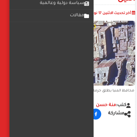
سياسة دولية وعالمية
أضف تعليق
أخر تحديث
الاثنين 17 نوفمبر 2025
01:14:38 م
مقالات
محافظ المنيا يطلق حزمة إجراءات لتحسين الحركة المرورية ودعم مناخ
الاستثمار بكورنيش النيل
كتب:
منة حسن
مشاركة