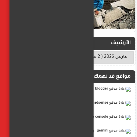
الأرشيف
مواقع قد تهمك
blogger
adsense
google console
gemini