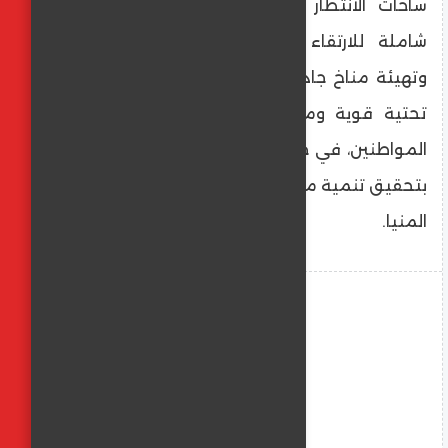
ساحات الانتظار الجديدة يأتي في إطار رؤية
شاملة للارتقاء بالمظهر الحضاري للمدينة،
وتهيئة مناخ جاذب للاستثمار يعتمد على بنية
تحتية قوية ومساحات منظمة تسهّل حركة
المواطنين، في خطوة تعكس التزام المحافظة
بتحقيق تنمية مستدامة تعود بالنفع على أبناء
المنيا.