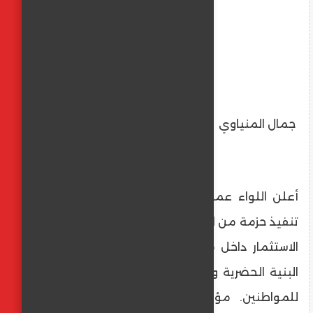
جمال المنياوي
أعلن اللواء عماد كدواني، محافظ المنيا، بدء
تنفيذ حزمة من الإجراءات الهادفة إلى تعزيز بيئة
الاستثمار داخل مدينة المنيا، من خلال تطوير
البنية الحضرية ورفع كفاءة الخدمات المقدمة
للمواطنين. مؤكداً أن توفير سيولة مرورية