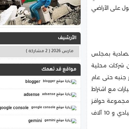
ول على الأراضي
الأرشيف
قتصادية بمجلس
ن شركات محلية
مواقع قد تهمك
ضخ استثمارات تقترب من 10 مليار جنيه حتى عام
blogger
ارات مع اشتراط
adsense
 عن 25% مع تقديم مجموعة حوافز
google console
في حالة زيادة الإنتاج عن 100 ألف سيارة وقود اعتيادي و 10 آلاف
gemini