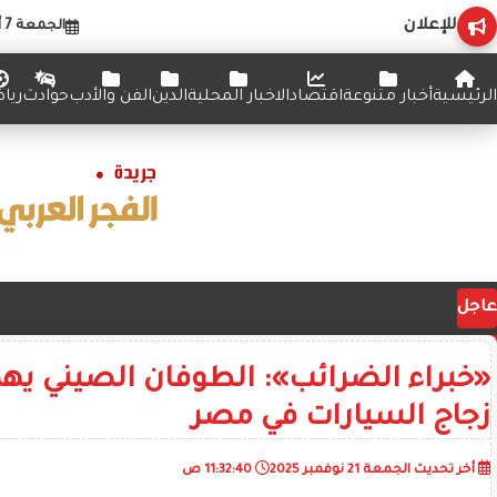
للإعلان
الجمعة 7 أغسطس 2026
الرئيسية
أخبار متنوعة
اقتصاد
الاخبار المحلية
الدين
الفن والأدب
حوادث
ريا
عاجل
«خبراء الضرائب»: الطوفان الصيني يه
زجاج السيارات في مصر
أخر تحديث
الجمعة 21 نوفمبر 2025
11:32:40 ص