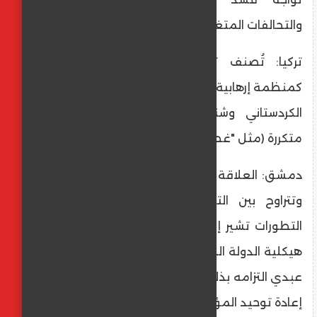
والتحالفات المتغيرة:
​تركيا: تُصنف تركيا وحدات حماية الشعب
كمنظمة إرهابية وتعتبرها امتداداً لـحزب العمال
الكردستاني وشنت ضدها عمليات عسكرية
متكررة (مثل "غصن الزيتون" و"نبع السلام").
​دمشق: العلاقة مع الحكومة السورية متقلبة،
وتتراوح بين التنسيق الأمني والتوتر. أحدث
التطورات تشير إلى محاولات لدمج "قسد" في
هيكلية الدولة السورية، كما أكد قائدها مظلوم
عبدي التزامه بذلك مؤخراً، في خطوة تهدف إلى
إعادة توحيد المؤسسات.