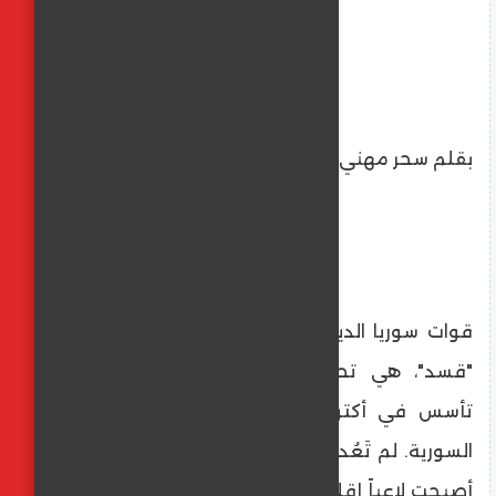
بقلم سحر مهني
​قوات سوريا الديمقراطية، المعروفة اختصاراً بـ
"قسد"، هي تحالف عسكري متعدد الأعراق
تأسس في أكتوبر 2015 خلال الحرب الأهلية
السورية. لم تَعُد قسد مجرد فصيل محلي، بل
أصبحت لاعباً إقليمياً ودولياً رئيسياً يسيطر على