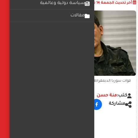
أضف تعليق
سياسة دولية وعالمية
أخر تحديث
الجمعة 14 نوفمبر 2025
07:07:21 ص
مقالات
قوات سوريا الديمقراطية... تحالف متعدد الأطراف في صراع سوريا
المعقد
كتب:
منة حسن
مشاركة