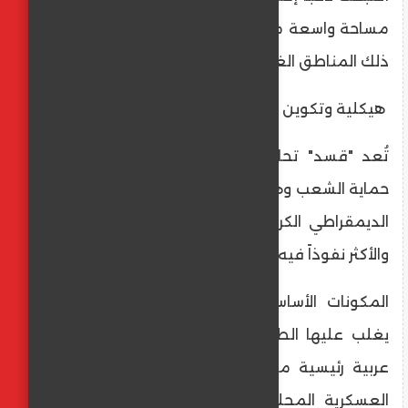
مساحة واسعة من شمال وشرق سوريا، بما في
ذلك المناطق الغنية بالنفط والغاز.
​ هيكلية وتكوين التحالف
​تُعد "قسد" تحالفًا غير متجانس، لكن وحدات
حماية الشعب وهي الجناح المسلح لحزب الاتحاد
الديمقراطي الكردستاني، تشكّل النواة الرئيسية
والأكثر نفوذاً فيه.
​المكونات الأساسية: يضم التحالف ميليشيات
يغلب عليها الطابع الكردي، إلى جانب فصائل
عربية رئيسية مثل قوات الصناديد والمجالس
العسكرية المحلية (كالمجلس العسكري لدير