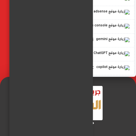
adsense
google console
gemini
ChatGPT
copilot
جريدة الفجر العربي