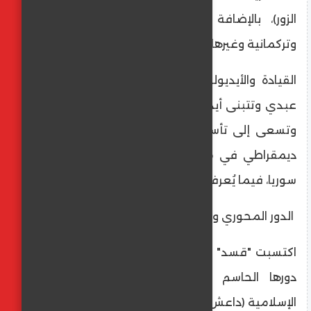
الزور)، بالإضافة إلى مكونات سريانية/آشورية
وتركمانية وغيرها.
​القيادة والأيديولوجية: يقودها الجنرال مظلوم
عبدي وتتبنى أيديولوجية علمانية وديمقراطية
وتسعى إلى تأسيس نظام فيدرالي/كونفدرالي
ديمقراطي في مناطق سيطرتها شمال وشرق
سوريا، فيما يُعرف بـ"الإدارة الذاتية".
​ الدور المحوري والانتصارات البارزة
​اكتسبت "قسد" شهرتها ودعمها الدولي بفضل
دورها الحاسم في مكافحة تنظيم الدولة
الإسلامية (داعش).