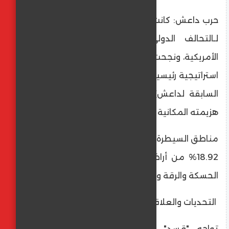
​حرب داعش: كانت "قسد" الشريك البري الرئيسي
لـالتحالف الدولي بقيادة الولايات المتحدة
الأمريكية، ونجحت في طرد التنظيم من معاقل
استراتيجية رئيسية، أبرزها مدينة الرقة (العاصمة
السابقة لداعش) عام 2017، وصولاً إلى إعلان
هزيمته المكانية في مارس 2019.
​مناطق السيطرة: تسيطر القوات حالياً على قرابة
18.92% من أراضي سوريا، وتشمل محافظات
الحسكة والرقة وأجزاء من دير الزور وحلب.
​ التحديات والعلاقات المعقدة
​تواجه "قسد" شبكة معقدة من التوترات