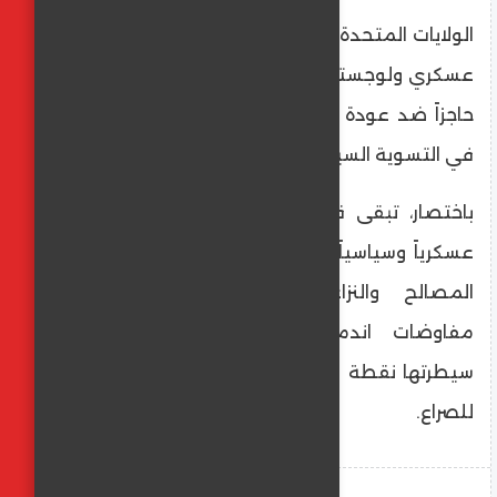
​الولايات المتحدة: تستمر "قسد" في تلقي دعم
عسكري ولوجستي من واشنطن، التي ترى فيها
حاجزاً ضد عودة نشاط "داعش" وعنصراً ضاغطاً
في التسوية السياسية السورية.
​باختصار، تبقى قوات سوريا الديمقراطية كياناً
عسكرياً وسياسياً فريداً ومعقداً، يعكس تشابك
المصالح والنزاعات في سوريا، وستظل
مفاوضات اندماجها أو مستقبل مناطق
سيطرتها نقطة محورية في أي حل مستقبلي
للصراع.