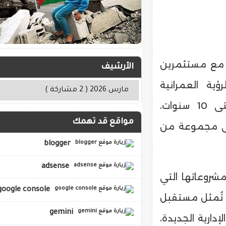
ا مع مستثمرين
الأرشيف
ية العمرانية
للمشروعات، ومرونة نظم السداد التي تمتد حتى 10 سنوات،
مواقع قد تهمك
وض خصومات تصل إلى 46% على مجموعة من
blogger
adsense
روعاتها التي
google console
 تُمثل مستقبل
gemini
دارية الجديدة،