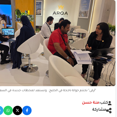
"أرقى" تختتم جولة ناجحة في الخليج.. وتستعد لمحطات جديدة في السع
كتب:
منة حسن
مشاركة