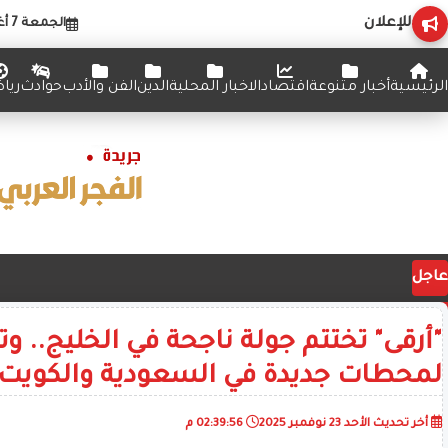
للإعلان
الجمعة 7 أغسطس 2026
الرئيسية
أخبار متنوعة
اقتصاد
الاخبار المحلية
الدين
الفن والأدب
حوادث
ريا
عاجل
"أرقى" تختتم جولة ناجحة في الخليج.. و
لمحطات جديدة في السعودية والكويت
أخر تحديث
الأحد 23 نوفمبر 2025
02:39:56 م