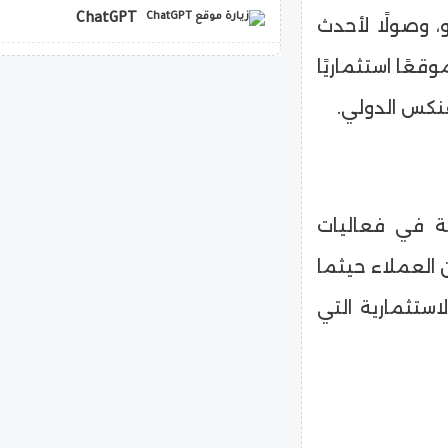
ChatGPT
ول «أنيكس26» على محور 26 يوليو، وصولًا لأحدث
قعًا استثماريًا
copilot
نكس الدولي.
ة في فعاليات
ن العملاء حيثما
استثمارية التي