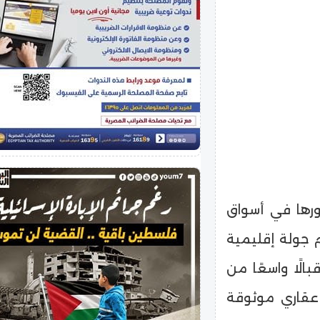
رها في أسواق
م جولة إقليمية
لًا واسعًا من
 عقاري موثوقة