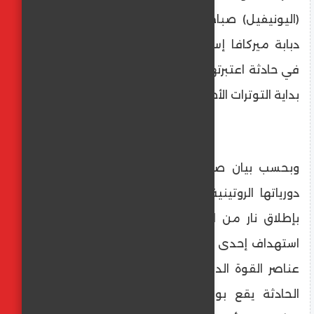
(اليونيفيل) صباح اليوم لإطلاق نار مباشر من
دبابة ميركافا إسرائيلية داخل الأراضي اللبنانية،
في حادثة اعتبرتها مصادر ميدانية “الأخطر” منذ
بداية التوترات الأخيرة على الجبهة الجنوبية.
وبحسب بيان صادر عن اليونيفيل، فإن إحدى
دورياتها الروتينية في القطاع الشرقي فوجئت
بإطلاق نار من الجانب الإسرائيلي، ما أدى إلى
استهداف إحدى آلياتها دون تسجيل إصابات بين
عناصر القوة الدولية. وأكدت البعثة أن موقع
الحادثة يقع بوضوح داخل الأراضي اللبنانية،