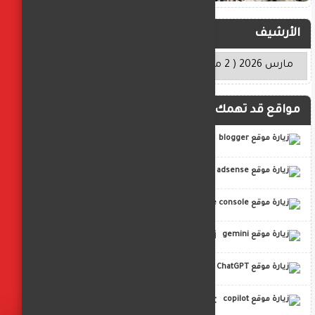
الأرشيف
مواقع قد تهمك
blogger
adsense
google console
gemini
ChatGPT
copilot