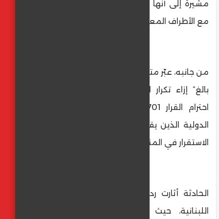
مشيرة إلى أنها فتحت تحقيقاً عاجلاً وتواصلت
مع الأطراف المعنية لـ“منع تدهور الوضع”.
من جانبه، عبّر متحدث باسم اليونيفيل عن “قلق
بالغ” إزاء تكرار الخروقات، مشدداً على ضرورة
احترام القرار 1701 وضمان أمن عناصر القوة
الدولية الذين يقومون بمهامهم للحفاظ على
الاستقرار في المنطقة.
الحادثة أثارت ردود فعل غاضبة في الأوساط
اللبنانية، حيث طالبت جهات رسمية الأمم