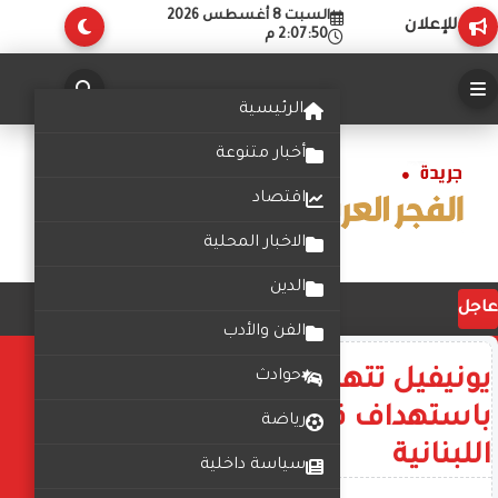
السبت 8 أغسطس 2026
للإعلان
2:07:50 م
الرئيسية
أخبار متنوعة
اقتصاد
الاخبار المحلية
الدين
عاجل
الفن والأدب
يونيفيل تتهم إسرائيل
حوادث
باستهداف قواتها داخل الأراضي
رياضة
اللبنانية
سياسة داخلية