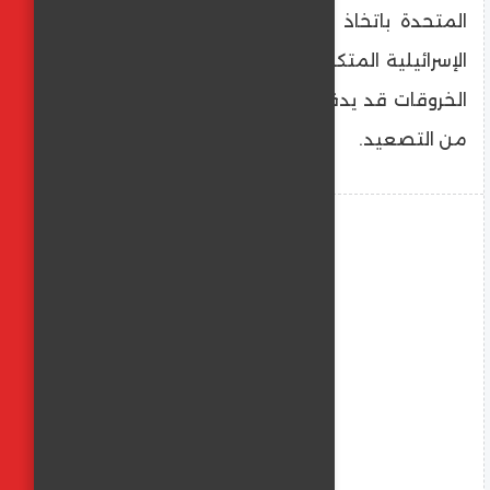
المتحدة باتخاذ موقف صارم تجاه الاعتداءات
الإسرائيلية المتكررة، محذرة من أن استمرار هذه
الخروقات قد يدفع المنطقة إلى مرحلة جديدة
من التصعيد.