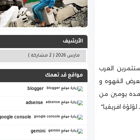
الأرشيف
ستثمرين العرب
مواقع قد تهمك
معرض القهوه و
blogger
لمده يومين من
adsense
google console
gemini