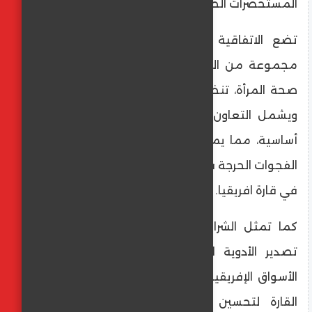
المستحضرات الصيدلانية إلى القارة الأفريقية.
تضع الاتفاقية إطارًا شاملاً للتعاون يشمل
مجموعة من المنتجات الأساسية في مجالات
صحة المرأة، تنظيم الأسرة، والأمراض المهملة.
ويشمل التعاون الإنتاج المحلي لسبعة أدوية
أساسية، مما يمثل مساهمة حاسمة في سد
الفجوات الحرجة في الحصول على تلك العلاجات
في قارة افريقيا.
كما تمثل الشراكة خطوة محورية نحو تعزيز
تصدير الأدوية المخصصة لصحة المرأة إلى
الأسواق الإفريقية، مما يساهم في دعم جهود
القارة لتحسين صحة المرأة وتمكينها من