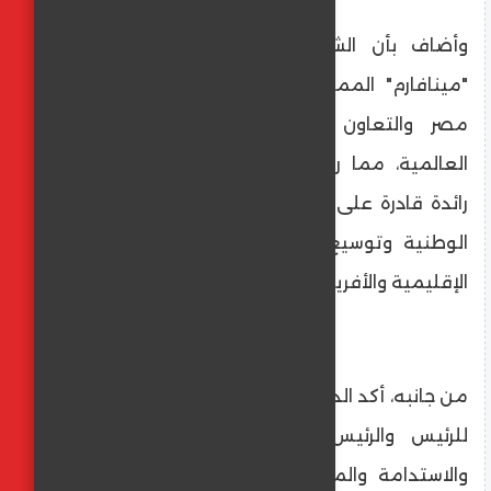
وأضاف بأن الشراكة تأتى استنادًا إلى خبرة
"مينافارم" الممتدة في نقل التكنولوجيا الى
مصر والتعاون الدولي مع كبرى الشركات
العالمية، مما رسّخ مكانتها كمنصة صناعية
رائدة قادرة على دعم أهداف السياسة الصحية
الوطنية وتوسيع نطاق التصدير إلى الأسواق
الإقليمية والأفريقية.
من جانبه، أكد الدكتور كلاوس رونجه، النائب الأول
للرئيس والرئيس العالمي للعلاقات العامة
والاستدامة والمشاركة الدولية بشركة باير، أن