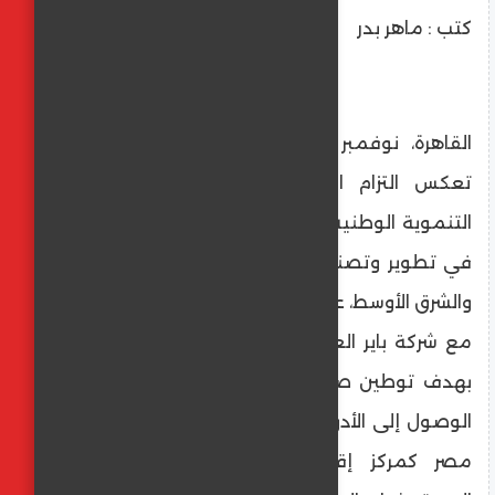
كتب : ماهر بدر
القاهرة، نوفمبر 2025 – في خطوة تاريخية
تعكس التزام القطاع الخاص بدعم الأجندة
التنموية الوطنية، أعلنت شركة مينافارم الرائدة
في تطوير وتصنيع الأدوية الحيوية في أفريقيا
والشرق الأوسط، عن توقيع اتفاقية تعاون نوعية
مع شركة باير العالمية في مجال علوم الحياة،
بهدف توطين صناعة الأدوية في مصر. وتعزيز
الوصول إلى الأدوية الأساسية، مع ترسيخ مكانة
مصر كمركز إقليمي رائد لتصنيع وتصدير