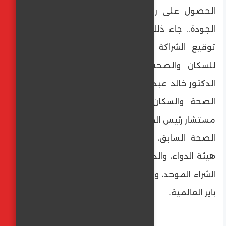
الحصول على رعاية دوائية مستدامة وعالية
الجودة.. جاء ذلك خلال مؤتمر صحفي لإعلان
توقيع الشراكة على هامش المؤتمر الثالث
للسكان والصحة والتنمية البشرية وبحضور
الدكتور خالد عبد الغفار نائب رئيس الوزراء ووزير
الصحة والسكان، والدكتور عوض تاج الدين
مستشار رئيس الجمهورية للصحة والوقاية ووزير
الصحة السابق، والدكتور على غمراوى رئيس
هيئة الدواء، والدكتور هشام ستيت رئيس هيئة
الشراء الموحد، ووفد رفيع المستوى من شركة
باير العالمية.