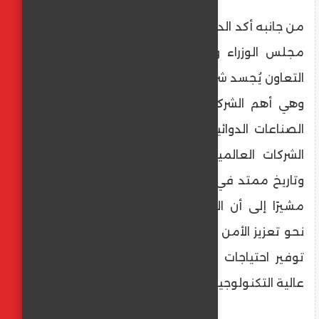
من جانبه أكد الدكتور خالد عبد الغفار نائب رئيس
مجلس الوزراء ووزير الصحة والسكان أن هذا
التعاون يُجسد شراكة مهمة بين شركة مينا فارم
وهي أهم الشركات الوطنية الرائدة في مجال
الصناعات الدوائية في مصر، وشركة باير إحدى
الشركات العالمية الكبرى ذات سمعة راسخة
وتاريخ ممتد في تطوير المستحضرات المبتكرة،
مشيرًا إلى أن الاتفاقية تمثل خطوة محورية
نحو تعزيز الأمن القومي الدوائي لمصر، وضمان
توفير احتياجات المواطن المصري من الأدوية
عالية التكنولوجيا.