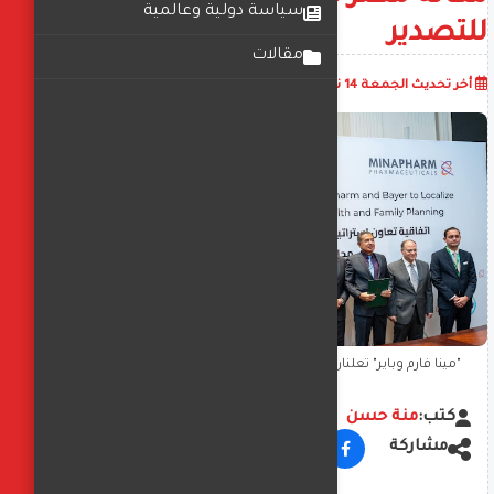
سياسة دولية وعالمية
للتصدير
مقالات
أضف تعليق
أخر تحديث
الجمعة 14 نوفمبر 2025
07:16:16 م
"مينا فارم وباير" تُعلنان تحالف استراتيجي لتوطين التصنيع ونقل
تكنولوجيا الدواء وترسيخ مكانة مصر كـ " بوابة أفريقيا" للتصدير
كتب:
منة حسن
مشاركة