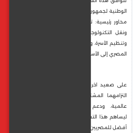
تتوافق هذه الشراكة الاستراتيجية مع الأولويات
الوطنية لجمهورية مصر العربية من خلال ثلاثة
محاور رئيسية: تعزيز التصنيع الدوائي المحلي
ونقل التكنولوجيا، دعم مبادرات صحة المرأة
وتنظيم الأسرة، وتوسيع قدرات التصدير الدوائي
المصري إلى الأسواق الإفريقية.
على صعيد اخر اكدت كل من مينافارم وباير
التزامهما المشترك بتوفير أدوية ذات جودة
عالمية، ودعم الابتكار والتصنيع المحلي،
ليساهم هذا التعاون في بناء مستقبل صحي
أفضل للمصريين وللقارة الأفريقية بأكملها.