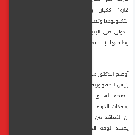
فارم” ككيان وطني قادر على استيعاب
التكنولوجيا وتطويرها، بما يعكس ثقة المجتمع
الدولي في البنية التحتية الصناعية المصرية
وطاقتها الإنتاجية في قطاع الدواء.
أوضح الدكتور محمد عوض تاج الدين مستشار
رئيس الجمهورية لشئون الصحة والوقاية ووزير
الصحة السابق كلمة حول التعاون بين مصر
وشركات الدواء العالمية وتوطين صناعة الدواء
ان التعاقد بين شركة مينا فارم وباير العالمية
يجسد توجه الدولة المصرية لتعزيز شراكات