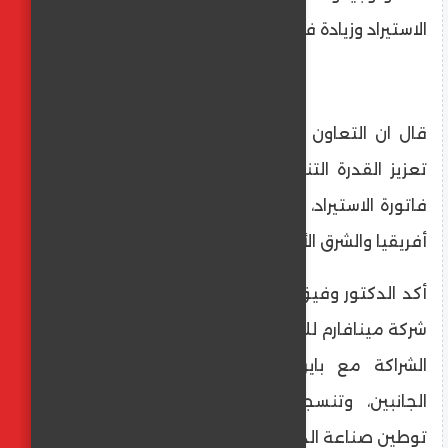
الاستيراد وزيادة فرص التصدير.
قال ان التعاون يحقق مكاسب متعددة، أبرزها
تعزيز القدرة التنافسية للدواء المصري، خفض
فاتورة الاستيراد، وبوابة استراتيجية للتصدير إلى
أفريقيا والشرق الأوسط.
أكد الدكتور وفيق البرديسي، رئيس مجلس إدارة
شركة مينافارم للأدوية والعضو المنتدب، ان تلك
الشراكة مع باير تُجسد الثقة المتبادلة بين
الجانبين، وتنسجم مع توجهات الدولة في
توطين صناعة الدواء وتعزيز الشراكات العالمية.