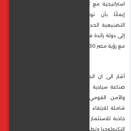
استراتيجية مع كبريات شركات الدواء العالمية،
إيمانًا بأن توطين التكنولوجيا والمعرفة
التصنيعية الحديثة هو ركيزة أساسية للتحول
إلى دولة رائدة في صناعة الدواء، وبما يتماشى
مع رؤية مصر 2030.
أشار الى ان الدولة أدركت أن صناعة الدواء
صناعة سيادية ترتبط مباشرة بصحة المواطن
والأمن القومي، ولذلك وضعت استراتيجية
شاملة للارتقاء بالقدرات المحلية وتوفير بيئة
جاذبة للاستثمار العالمي، بما يساهم في نقل
التكنولوجيا وتطوير الصناعة الوطنية والحد من