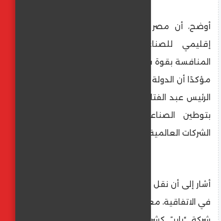
أوضح، أن مصر تمتلك مكانة متميزة كمركز
إقليمي للصناعة والتصدير، وقادرة على
المنافسة بقوة في الأسواق العربية والإقليمية،
مؤكدًا أن الدولة المصرية بتوجيهات من فخامة
الرئيس عبد الفتاح السيسي تولي اهتمامًا بالغًا
بتوطين الصناعات المتقدمة وجذب كبرى
الشركات العالمية للعمل داخل السوق المصري.
أشار إلى أن نقل التكنولوجيا يمثل ركيزة أساسية
في الاتفاقية، معربًا عن ثقة الدولة المصرية في
شركة “باير” كشريك عالمي، وفي شركة “مينا