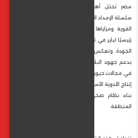
مصر تحتل أهمية استراتيجية ضمن نظام
سلسلة الإمداد الإقليمي لباير. مع بنيتها التحتية
القوية ومزاياها الجغرافية، وتعد مصر شريكًا
رئيسيًا لباير في تعزيز الوصول إلى الأدوية عالية
الجودة. وتعكس شراكتنا مع "مينافارم" الالتزام
بدعم جهود البلاد نحو تحقيق الاكتفاء الذاتي
في مجالات حيوية مثل صحة المرأة، مع توطين
إنتاج الأدوية الأساسية. وتسهم هذه الشراكة في
بناء نظام صحي أكثر استدامة ومرونة عبر
المنطقة.