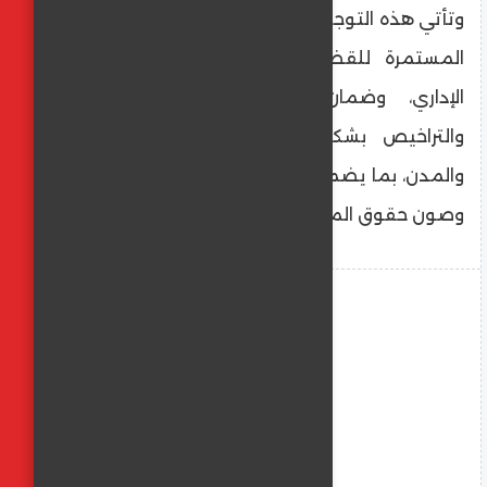
وتأتي هذه التوجيهات في إطار جهود المحافظة
المستمرة للقضاء على المخالفات والفساد
الإداري، وضمان الالتزام باشتراطات البناء
والتراخيص بشكل صارم في جميع المراكز
والمدن، بما يضمن الحفاظ على الموارد العامة
وصون حقوق المواطنين.