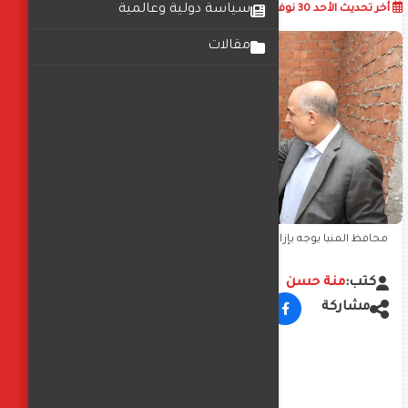
أضف تعليق
سياسة دولية وعالمية
أخر تحديث
الأحد 30 نوفمبر 2025
08:16:29 م
مقالات
محافظ المنيا يوجه بإزالة برج مخالف في بني مزار وإحالة المقصرين
للتحقيق
كتب:
منة حسن
مشاركة