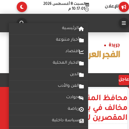
السبت 8 أغسطس 2026
للإعلان
10:17:01 م
الرئيسية
أخبار متنوعة
اقتصاد
الاخبار المحلية
الدين
عاجل
الفن والأدب
محافظ المنيا يوجه بإزالة برج
حوادث
مخالف في بني مزار وإحالة
رياضة
المقصرين للتحقيق
سياسة داخلية