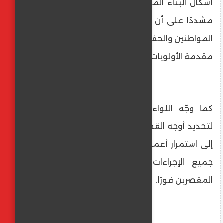
أشكال البناء المخالف أو التعدي على الأراضي،
مشددًا على أن تطبيق القانون وحماية حقوق
المواطنين والحفاظ على سلامة الأرواح يأتى في
مقدمة الأولويات.
كما وجّه اللواء كدواني بفتح تحقيق عاجل
لتحديد أوجه القصور والإهمال الإداري الذي أدى
إلى استمرار أعمال البناء المخالف، مؤكدًا اتخاذ
جميع الإجراءات القانونية اللازمة ومحاسبة
المقصرين فورًا.