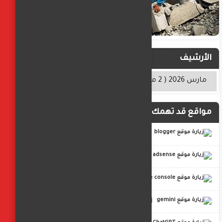
الأرشيف
مواقع قد تهمك
blogger
adsense
google console
gemini