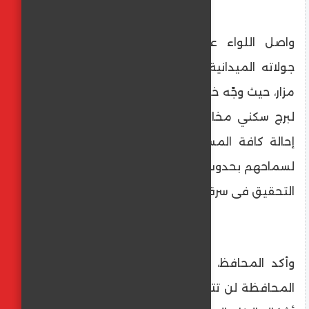
واصل اللواء عماد كدواني، محافظ المنيا،
جولاته الميدانية المفاجئة بمركز ومدينة بني
مزار، حيث وجّه خلال جولته اليوم بالإزالة الفورية
لبرج سكني مخالف تم بناؤه دون ترخيص، مع
إحالة كافة المسؤولين المتقاعسين للتحقيق
لسماحهم بحدوث التعدي على أملاك الدولة، و
التحقيق فى سرقة المياه والكهرباء.
وأكد المحافظ، خلال تفقده لموقع البرج، أن
المحافظة لن تتهاون مطلقًا مع أي شكل من