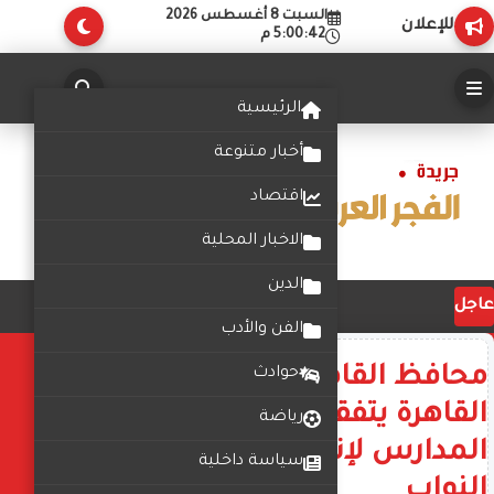
السبت 8 أغسطس 2026
للإعلان
5:00:43 م
الرئيسية
أخبار متنوعة
اقتصاد
الاخبار المحلية
الدين
عاجل
الفن والأدب
محافظ القاهرة ومديرة تعليم
حوادث
القاهرة يتفقدان إستعدادات
رياضة
المدارس لإنتخابات مجلس
سياسة داخلية
النواب