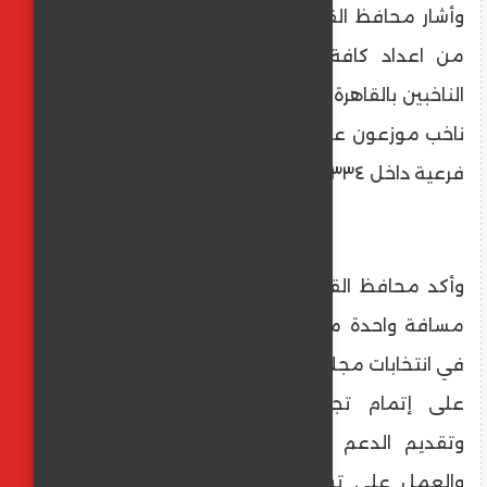
وأشار محافظ القاهرة إلى أن المحافظة انتهت
من اعداد كافة المقرات الانتخابية لاستقبال
الناخبين بالقاهرة والبالغ عددهم حوالى ٨٦٢١٣٠٥
ناخب موزعون علي ١٩ لجنة عامة بها ٧٢٤ لجنة
فرعية داخل ٣٣٤ مركز انتخابى .
وأكد محافظ القاهرة أن المحافظة تقف على
مسافة واحدة من جميع المرشحين وأن دورها
في انتخابات مجلس النواب المقبلة يقتصر فقط
على إتمام تجهيز وإعداد المقار الانتخابية
وتقديم الدعم اللوجيستي للقائمين عليها ،
والعمل على توفير وسائل الراحة للمواطنين