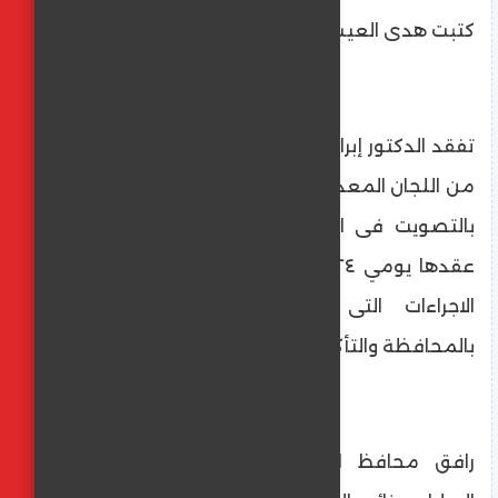
كتبت هدى العيسوى
تفقد الدكتور إبراهيم صابر محافظ القاهرة عددًا
من اللجان المعدة لاستقبال الناخبين المشاركين
بالتصويت فى انتخابات مجلس النواب المقرر
عقدها يومي ٢٤ ، و٢٥ نوفمبر الجاري لمتابعة
الاجراءات التى اتخذتها الأجهزة التنفيذية
بالمحافظة والتأكد من جاهزيتها .
رافق محافظ القاهرة فى جولته م. منى