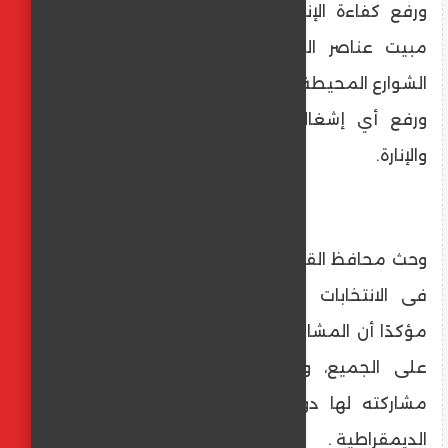
ورفع كفاءة الإنارة بها ودورات المياه وأماكن
مبيت عناصر التأمين والتأكيد علي مراجعة
الشوارع المحيطة والمؤدية إلي المراكز الانتخابية
ورفع أي إشغالات بها ورفع كفاءة الشوارع
والإنارة.
وحث محافظ القاهرة المواطنين على المشاركة
فى الانتخابات وممارسة حقهم الدستورى ،
مؤكدًا أن المشاركة فى الانتخابات واجب وطنى
على الجميع، وعلى المواطن أن يدرك أن
مشاركته لها دور إيجابى فى مسيرة الوطن
الديمقراطية .