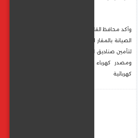
وأكد محافظ القاهرة على أنه تم مراجعة أعمال
الصيانة بالمقار الانتخابية وتوافر حجرة محكمة
لتأمين صناديق الاقتراع ، وتوافر طفايات الحريق
ومصدر كهرباء احتياطى من خلال مولدات
كهربائية