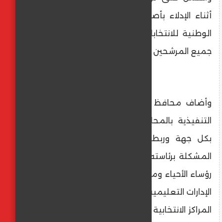
أثناء الإدلاء بأصواتهم والالتزام بقواعد الهيئة
الوطنية للانتخابات والوقوف بكل حيادية تجاه
جميع المرشحين .
وأضاف محافظ القاهرة انه تم تكليف الأجهزة
التنفيذية بالمحافظة بتشكيل غرفة عمليات
بكل جهة وربطها بغرفة العمليات المركزية
المشكلة برئاسته وتكليف اللجان المشكلة من
رؤساء الأحياء ومأموري أقسام الشرطة ومديري
الإدارات التعليمية وفروع هيئة النظافة بمراجعة
المراكز الانتخابية والمقرات والتأكد من صلاحيتها