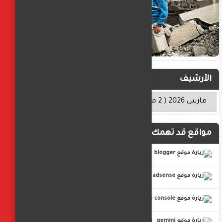
الأرشيف
مواقع قد تهمك
blogger
adsense
google console