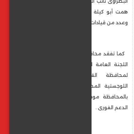
البطراوى نائب المحافظ للمنطقة الشرقية، ود.
همت أبو كيلة مدير مديرية التربية والتعليم،
وعدد من قيادات المحافظة.
كما تفقد محافظ القاهرة خلال الجولة محيط
اللجنة العامة لانتخابات مجلس النواب ٢٠٢٥
لمحافظة القاهرة، لمتابعة الاحتياجات
اللوجستية المطلوبة من الأجهزة التنفيذية
بالمحافظة موجهًا بسرعة تلبيتها ، وتقديم
الدعم الفورى .