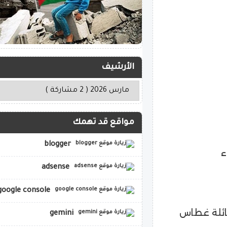
الأرشيف
مواقع قد تهمك
blogger
ء
adsense
google console
ائلة غطاس
gemini