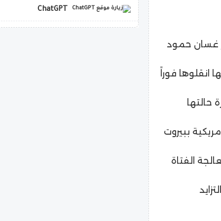
ChatGPT
copilot
ر غسان حمود
 انقلوها فوراً
 حالتها
ريكية ببيروت
لجة الفتاة
تزايد