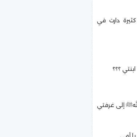
ثيرة دارت في
بنتي ؟؟؟
لهﷺ إلى غرفتي
يا أمي