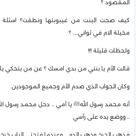
المقصود ؟
كيف صحت البنت من غيبوبتها ونطقت؟ اسئلة ك
مخيلة الام في ثواني.... ؟
ولحظات قليلة !!!
قالت الأم يا بنتي من بدي امسك ؟ عن من بتحكي يا ا
وكان الجواب الذي صدم الأم وجميع الموجودين
أنه محمد رسول اللهﷺ يا أمي .. دخل محمد رسول ال
.. ووضع يده على رأسي
فذهب الجرح وذهب الدم .. وعندما فتحتي الباب خرج 