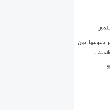
سلمين
ر دموعها دون
ادتك ..
ة