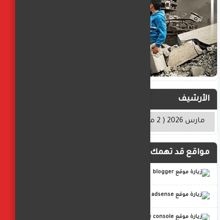
الأرشيف
مواقع قد تهمك
blogger
adsense
google console