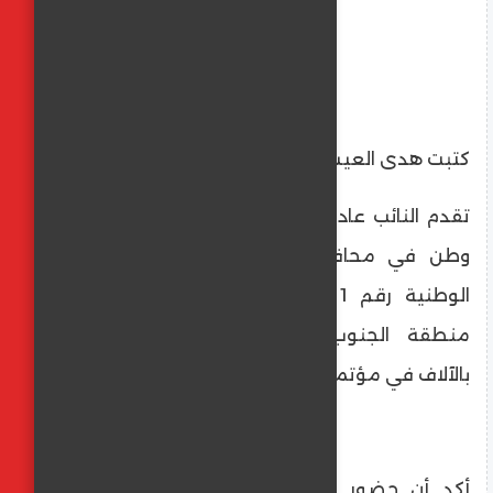
كتبت هدى العيسوى
تقدم النائب عادل اللمعي أمين حزب مستقبل
وطن في محافظ بورسعيد ومرشح القائمة
الوطنية رقم 1 إلى أهالي بورسعيد وخاصة
منطقة الجنوب بالشكر مشيداً لحضورهم
بالآلاف في مؤتمر القائمة الوطنية
أكد أن حضور أهالي بورسعيد المشرف في