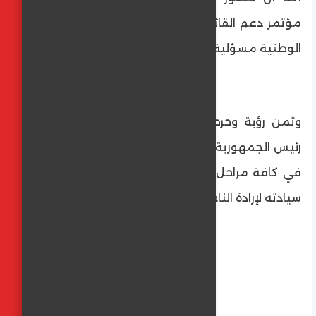
مؤتمر دعم القائمة الوطنية ودعمهم للقائمة
الوطنية مسؤلية وبهم تكتمل مسيرة الوطن
وثمن رؤية وحرص الرئيس عبدالفتاح السيسي
رئيس الجمهورية على مراعاة الشفافية والنزاهة
في كافة مراحل انتخابات مجلس النواب ودعم
سيادته لإرادة الناخبين الحرة