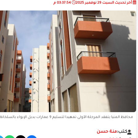
أخر تحديث
السبت 29 نوفمبر 2025
03:37:54 م
جديدة ضمن مبادرة “سكن كريم”
كتب:
منة حسن