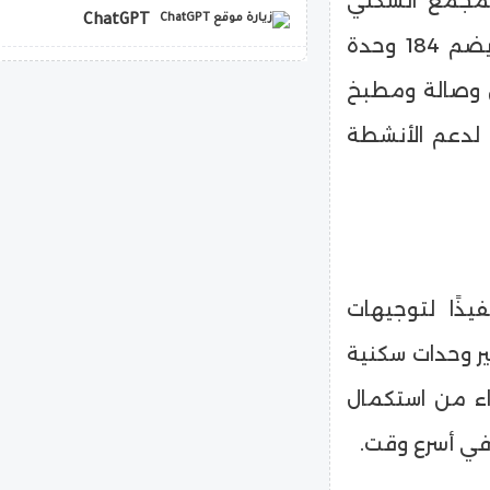
المجمع السكني
ChatGPT
الذي تم تنفيذه بتكلفة تقارب 133 مليون جنيه، ويضم 184 وحدة
copilot
ن وصالة ومطبخ
ق الأرضي لدعم الأنشطة
يذًا لتوجيهات
ير وحدات سكنية
اء من استكمال
ي أسرع وقت.