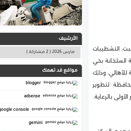
الأرشيف
سبت، التشطيبات
منطقة السلخانة بحي
مواقع قد تهمك
 للأهالي، وذلك
blogger
افظة لتطوير
أولى بالرعاية.
adsense
google console
gemini