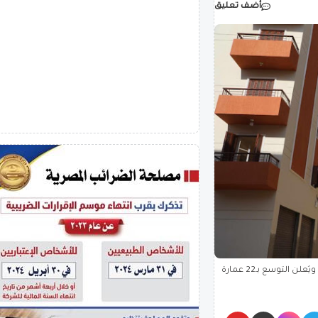
أضف تعليق
محافظ المنيا يتفقد المرحلة الأولى تمهيدا لتسليم 9 عمارات بديل الإيواء بالسلخانة ويُعلن التوسع بـ22 عمارة