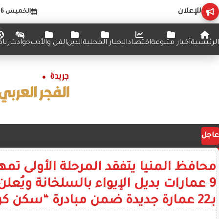
للإعلان
الخميس 6 أغسطس 2026
الرئيسية
أخبار متنوعة
اقتصاد
الاخبار المحلية
الدين
الفن والأدب
حوادث
ريا
عاجل
محافظ المنيا يتفقد المرحلة الأولى تمه
9 عمارات بديل الإيواء بالسلخانة ويُعل
بـ22 عمارة جديدة ضمن مبادرة “سكن كريم”