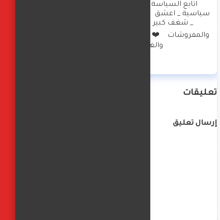
اتابع السياسة العالمية بشكل كبير _ تحليلات 
سياسية _ اعشق  الهاند ميد والعناية بالبيت والصحة 
_ شغف كبير بالديكورات وتصميم الملابس 
والمفروشات    ❤️  امارس العزف  على البيانو والرسم 
والغناء  وكتابة  الخواطر
تعليقات
إرسال تعليق