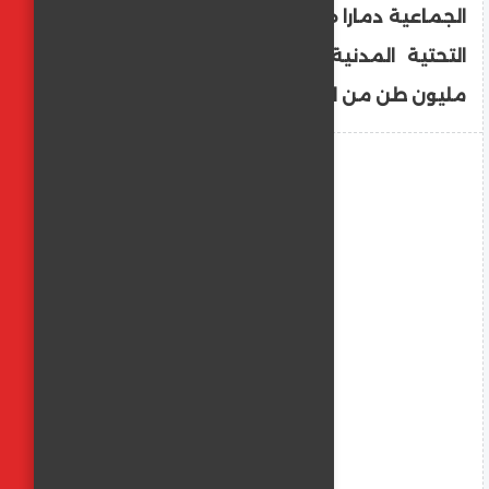
الجماعية دمارا هائلا طال 90 بالمئة من البنى
التحتية المدنية في قطاع غزة، مخلفا 70
مليون طن من الركام.