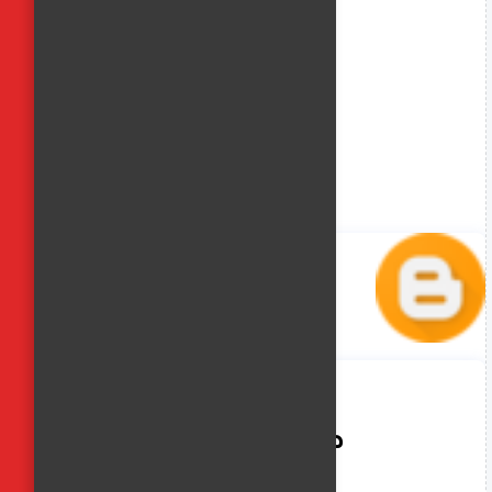
صافيناز زادة