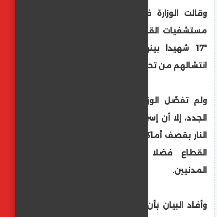
وقالت الوزارة في بيان إحصائي يومي، إن
مستشفيات القطاع استقبلت خلال 24 ساعة
"17 شهيدا بينهم 3 شهداء جدد و14 تم
انتشالهم من تحت الأنقاض، و16 مصابا".
ولم تفصّل الوزارة بشأن القتلى والمصابين
الجدد، إلا أن إسرائيل تواصل خرق اتفاق وقف
النار بقصف أماكن مدنية في مختلف مناطق
القطاع فضلا عن إطلاق الرصاص نحو
المدنيين.
وأفاد البيان بأن إسرائيل قتلت منذ 11 أكتوبر