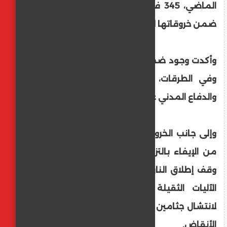
الماضي، 345 فلسطينيا وأصابت 889 آخرين،
ضمن خروقاتها للاتفاق.
وأكدت وجود ضحايا تحت ركام المنازل المدمرة
وفي الطرقات، حيث تعجز طواقم الإسعاف
والدفاع المدني عن الوصول إليهم لانتشالهم.
وإلى جانب الخروقات المتكررة، تتنصل إسرائيل
من الإيفاء بالتزاماتها التي نص عليها اتفاق
وقف إطلاق النار، ومن بينها إدخال مئات من
الآليات الثقيلة اللازمة لرفع أطنان الركام
لانتشال جثامين الفلسطينيين المدفونة تحت
الأنقاض.