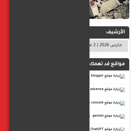
الأرشيف
مواقع قد تهمك
blogger
adsense
google console
gemini
ChatGPT