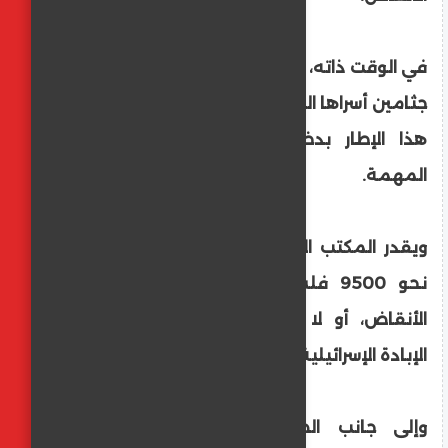
في الوقت ذاته، تسابق تل أبيب الوقت لانتشال
جثامين أسراها المتبقية بغزة حيث سمحت في
هذا الإطار بدخول معدات محدودة لإنجاز
المهمة.
ويقدر المكتب الإعلامي الحكومي بغزة وجود
نحو 9500 فلسطيني مفقودين إما تحت
الأنقاض، أو لا يزال مصيرهم مجهولا جراء
الإبادة الإسرائيلية.
وإلى جانب الضحايا، ألحقت حرب الإبادة