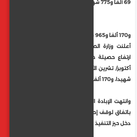
69 ألفا و775 شهيدا
و170 ألفا و965 مصابا منذ أكتوبر 2023
أعلنت وزارة الصحة في قطاع غزة، الثلاثاء،
ارتفاع حصيلة ضحايا الإبادة الإسرائيلية منذ
أكتوبر/ تشرين الأول 2023، إلى "69 ألفا و775
شهيدا، و170 ألفا و965 مصابا".
وانتهت الإبادة الجماعية التي استمرت عامين
باتفاق لوقف إطلاق النار بين حماس وإسرائيل
دخل حيز التنفيذ في 10 أكتوبر 2025.