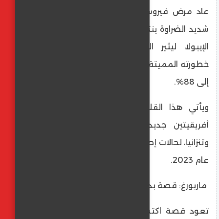
عاد مرض فيروس ماربورغ (MVD)، وهو مرض
شديد الضراوة ينتمي إلى نفس فصيلة فيروس
الإيبولا، ليثير القلق العالمي، مؤكداً على
خطورته المميتة التي قد تصل نسبة الوفاة بها
إلى 88%.
​ويأتي هذا القلق في ظل تسجيل دولتين
أفريقيتين جديدتين، وهما غينيا الاستوائية
وتنزانيا، لحالات إصابة بهذا الفيروس لأول مرة في
عام 2023.
​ ماربورغ: قصة بدأت في أوروبا
​تعود قصة اكتشاف الفيروس إلى عام 1967،