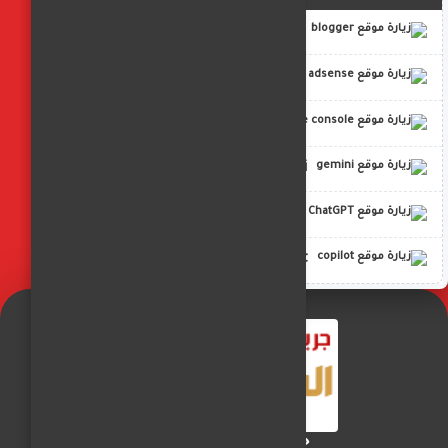
blogger
adsense
google console
gemini
ChatGPT
copilot
جريدة الفجر العربي