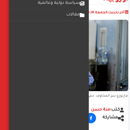
سياسة دولية وعالمية
أضف تعليق
أخر تحديث
الجمعة 28 نوفمبر 2025
06:52:14 م
مقالات
ماربورغ يثير المخاوف: حمى نزفية قاتلة تتجدد في أفريقيا بعد 55 عاماً من
اكتشافها في مختبرات أوروبية!
كتب:
منة حسن
مشاركة