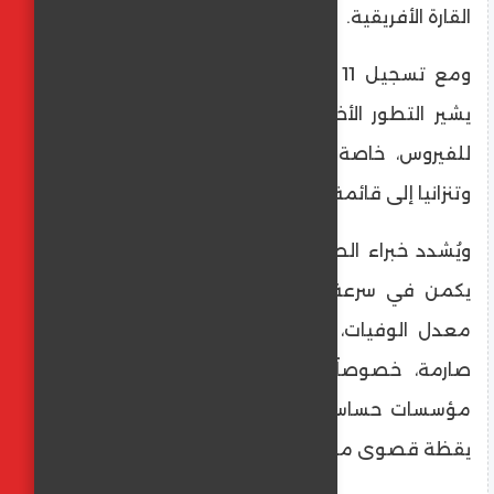
القارة الأفريقية.
​ومع تسجيل 11 حالة إبلاغ سابقة في أفريقيا،
يشير التطور الأخير إلى تزايد الانتشار الجغرافي
للفيروس، خاصة بعد إضافة غينيا الاستوائية
وتنزانيا إلى قائمة الدول المتأثرة.
​ويُشدد خبراء الصحة العالمية على أن التحدي
يكمن في سرعة اكتشاف الحالات نظراً لارتفاع
معدل الوفيات، وضرورة اتخاذ إجراءات وقائية
صارمة، خصوصاً أن الفيروس قد يدخل إلى
مؤسسات حساسة مثل المدارس، مما يتطلب
يقظة قصوى من السلطات الصحية.