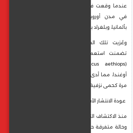
عندما وقعت فاشيتان كبيرتان بشكل متزامن
في مدن أوروبية هي ماربورغ وفرانكفورت
بألمانيا، وبلغراد بصربيا.
​وعُزيت تلك الفاشية إلى أنشطة مختبرية
تضمنت استعمال نسانيس أفريقية خضراء
(Cercopithecus aethiops) مستوردة من
أوغندا، مما أدى إلى التعرف على المرض لأول
مرة كحمى نزفية فيروسية تهدد الحياة.
​ عودة الانتشار الأفريقي والتحديات الجديدة
​منذ الاكتشاف التاريخي، تم الإبلاغ عن 15 فاشية
وحالة متفرقة حتى عام 2022، أغلبها كان في