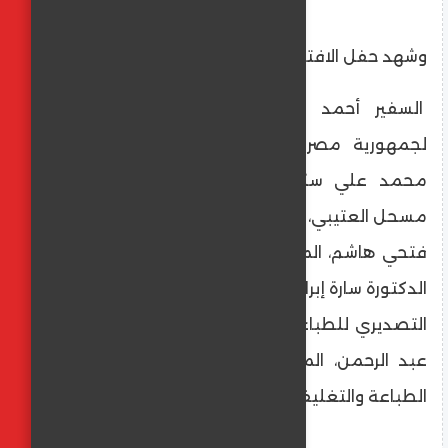
وشهد حفل الافتتاح حضور كل من
السفير أحمد عبد المجيد، القنصل العام
لجمهورية مصر العربية في جدة، المستشار
محمد علي سكرتير أول تجاري، و سعد بن
مسحل العتيبي، عضو مجلس إدارة غرفة جدة و
فتحي هاشم، المستشار التجاري بسفارة تايلاند،
الدكتورة سارة إبراهيم، المدير التنفيذي للمجلس
التصديري للطباعة والتغليف والورق، م. عاطف
عبد الرحمن، المدير التنفيذي لغرفة صناعات
الطباعة والتغليف.