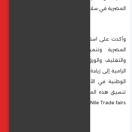
المصرية في سلاسل التوريد الإقليمية.
وأكدت على استمرار جهوده في دعم الشركات
المصرية وتنمية صادرات قطاع الطباعة
والتغليف والورق، اتساقًا مع توجهات الدولة
الرامية إلى زيادة الصادرات وتعزيز دور الصناعات
الوطنية في الأسواق الدولية، مشيرة إلي أن
تنسيق هذه المشاركة جاء بالتعاون مع شركة
Nile Trade fairs للمعارض والمؤتمرات الدولية.