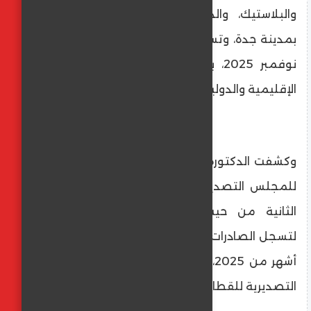
والبلاستيك، والذي انطلقت فعالياته اليوم
بمدينة جدة، وتستمر خلال الفترة من 17 إلى 19
نوفمبر 2025، بمشاركة واسعة من الشركات
الإقليمية والدولية.
وكشفت الدكتورة سارة إبراهيم المدير التنفيذي
للمجلس التصديري، أن السعودية في المرتبة
الثانية من حيث استقبال منتجات القطاع
لتسجل الصادرات لها 45 مليون دولار في أول 9
أشهر من 2025، مما يجعلها أحد أهم الأسواق
التصديرية للقطاع.