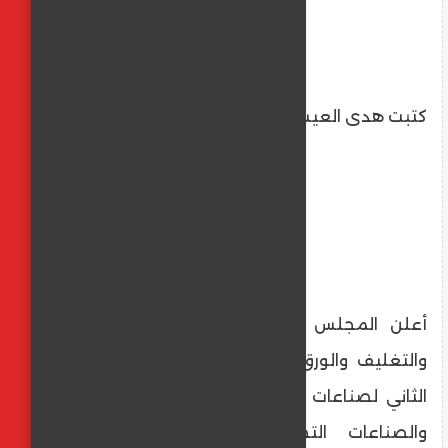
كتبت هدى العيسوى
أعلن المجلس التصديري لصناعات الطباعة
والتغليف والورق عن افتتاح المعرض الدولي
الثاني لصناعات الورق والكرتون والورق الصحي
والصناعات التحويلية والطباعة والتغليف