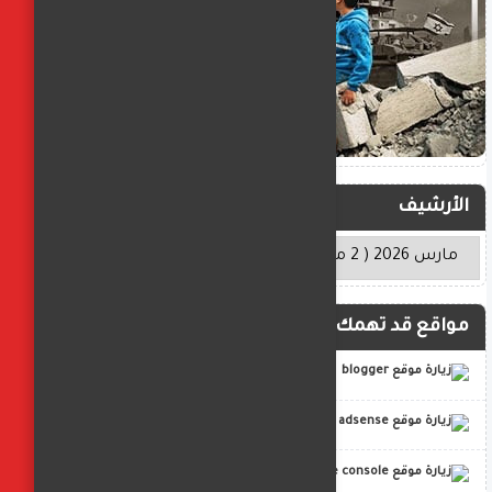
الأرشيف
مواقع قد تهمك
blogger
adsense
google console