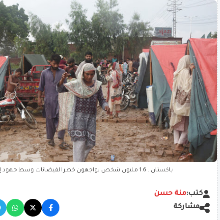
باكستان.. 1.6 مليون شخص يواجهون خطر الفيضانات وسط جهود إنقاذ عاجلة
كتب:
منة حسن
مشاركة