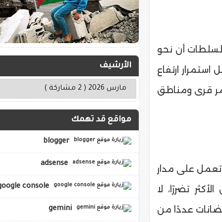
السلطات أن نحو
الأرشيف
ستمرار ارتفاع
مر قرى ومناطق
مواقع قد تهمك
blogger
adsense
ئ تعمل على مدار
google console
كثر تضررًا، لا
ضانات عددًا من
gemini