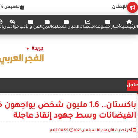
للإعلان
الخميس 6 أغسطس 2026
الرئيسية
أخبار متنوعة
اقتصاد
الاخبار المحلية
الدين
الفن والأدب
حوادث
ريا
عاجل
باكستان.. 1.6 مليون شخص يواجهون
الفيضانات وسط جهود إنقاذ عاجلة
أخر تحديث
الأربعاء 10 سبتمبر 2025
02:00:55 م