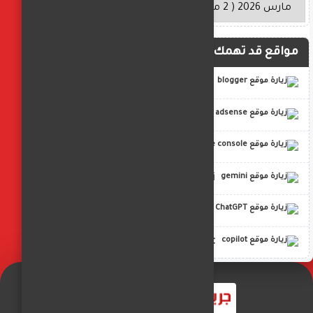
مواقع قد تهمك
blogger
adsense
google console
gemini
ChatGPT
copilot