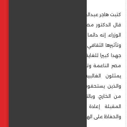
كتبت هاجر عبدالعليم
قال الدكتور مصطفى مدبولي، رئيس مجلس
الوزراء، إنه دائما يتحدث عن قوة مصر الناعمة
وتأثيرها الثقافي والحضاري، وهذا الملف يحتاج
جهدا كبيرا للغاية الفترة المقبلة لاستعادة قوة
مصر الناعمة وتأثيرها داخليا على شبابنا الذين
يمثلون الغالبية العظمى من المواطنين،
والذين يستحقون جزءا من المحتوى الثقافي
من الخارج، وبالتالي من المهم للغاية الفترة
المقبلة إعادة جذب فئة الشباب والهوية
والحفاظ على الهوية الوطنية.