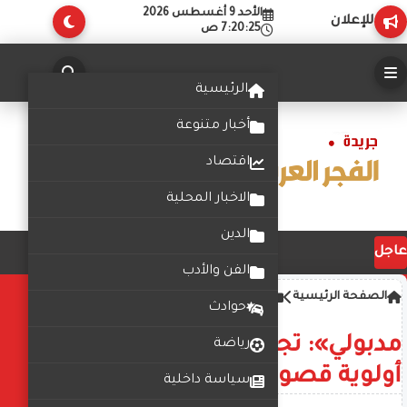
الأحد 9 أغسطس 2026
للإعلان
7:20:25 ص
الرئيسية
أخبار متنوعة
اقتصاد
الاخبار المحلية
الدين
عاجل
الفن والأدب
الصفحة الرئيسية
كتبت هاجر عبدالعليم
حوادث
مدبولي»: تجديد الخطاب الديني
رياضة
أولوية قصوى لوزير الأوقاف
سياسة داخلية