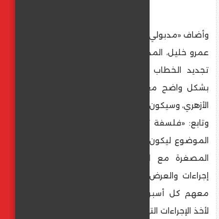
وأضاف «مدبولي»، خلال لقاء خاص مع الإعلامي
عمرو خليل، المذاع على قناة «إكسترا نيوز»، أن
تجديد الخطاب الديني كان جزءا من الحديث
بشكل واضح مع وزير الأوقاف الدكتور أسامة
الأزهري، وسيكون أولوية قصوى من عمله.
وتابع: «فلسفة تعيين نائب لرئيس الوزراء لهذا
الموضوع ليكون تركيزه الشديد مع المجموعة
المصغرة مع الوزراء بصورة أسبوعية لأخذ
إجراءات والعرض على مجلس الوزراء وسأكون
معهم كل أسبوعين أو ثلاثة مع المجموعة
لأخذ الإجراءات التي من شأنها الإسراع في عملية